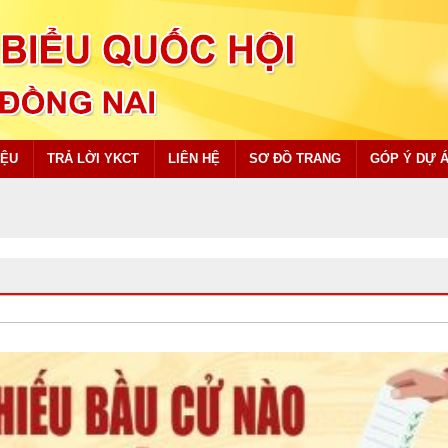
IỆU
TRẢ LỜI YKCT
LIÊN HỆ
SƠ ĐỒ TRANG
GÓP Ý DỰ 