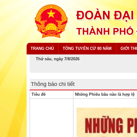
TRANG CHỦ
TỔNG TUYỂN CỬ 80 NĂM
GIỚI TH
Thứ sáu, ngày 7/8/2026
Thông báo chi tiết
Tiêu đề
Những Phiếu bầu nào là hợp lệ