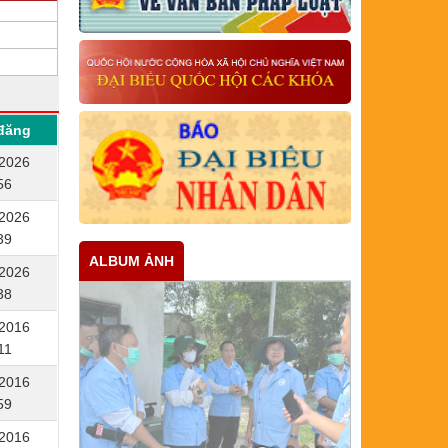
đăng
/2026
56
/2026
39
ALBUM ẢNH
/2026
38
/2016
11
/2016
59
/2016