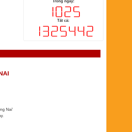
Trong ngày:
Tất cả:
NAI
ng Nai'
 ​​