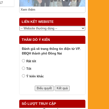
57
Xem thêm
LIÊN KẾT WEBISTE
THĂM DÒ Ý KIẾN
Đánh giá về trang thông tin điện tử VP.
ĐBQH thành phố Đồng Nai
Rất tốt
Tốt
Ý kiến khác
SỐ LƯỢT TRUY CẬP