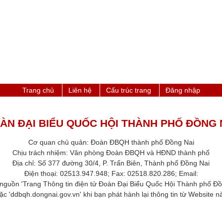
Trang chủ
Liên hệ
Cấu trúc trang
Đăng nhập
ÀN ĐẠI BIỂU QUỐC HỘI THÀNH PHỐ ĐỒNG 
Cơ quan chủ quản: Đoàn ĐBQH thành phố Đồng Nai
Chịu trách nhiệm: Văn phòng Đoàn ĐBQH và HĐND thành phố​
Địa chỉ: Số 377 đường 30/4, P. Trấn Biên, Thành phố Đồng Nai
Điện thoại: 02513.947.948; Fax: 02518.820.286​; Email:
 nguồn 'Trang Thông tin điện tử Đoàn Đại Biểu Quốc Hội Thành phố ​Đồ
ặc 'ddbqh.dongnai.gov.vn' khi bạn phát hành lại thông tin từ Website này.