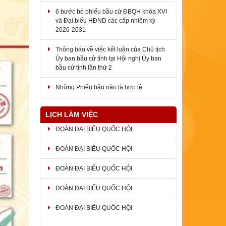
6 bước bỏ phiếu bầu cử ĐBQH khóa XVI
và Đại biểu HĐND các cấp nhiệm kỳ
2026-2031
Thông báo về việc kết luận của Chủ tịch
Ủy ban bầu cử tỉnh tại Hội nghị Ủy ban
bầu cử tỉnh lần thứ 2
Những Phiếu bầu nào là hợp lệ
LỊCH LÀM VIỆC
ĐOÀN ĐẠI BIỂU QUỐC HỘI
ĐOÀN ĐẠI BIỂU QUỐC HỘI
ĐOÀN ĐẠI BIỂU QUỐC HỘI
ĐOÀN ĐẠI BIỂU QUỐC HỘI
ĐOÀN ĐẠI BIỂU QUỐC HỘI