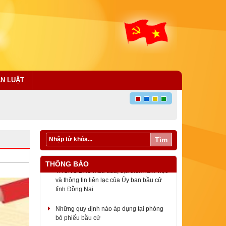
ÁN LUẬT
Tìm
THÔNG BÁO
THÔNG BÁO Mẫu dấu, địa điểm làm việc
và thông tin liên lạc của Ủy ban bầu cử
tỉnh Đồng Nai
Những quy định nào áp dụng tại phòng
bỏ phiếu bầu cử