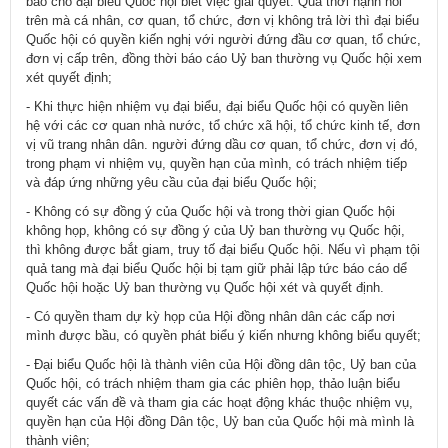
báo cho đại biểu Quốc hội biết việc giải quyết. Quá thời hạnh nói
trên mà cá nhân, cơ quan, tổ chức, đơn vị không trả lời thì đại biểu
Quốc hội có quyền kiến nghị với người đứng đầu cơ quan, tổ chức,
đơn vị cấp trên, đồng thời báo cáo Uỷ ban thường vụ Quốc hội xem
xét quyết định;
- Khi thực hiện nhiệm vụ đại biểu, đại biểu Quốc hội có quyền liên
hệ với các cơ quan nhà nước, tổ chức xã hội, tổ chức kinh tế, đơn
vị vũ trang nhân dân. người đứng dầu cơ quan, tổ chức, đơn vị đó,
trong phạm vi nhiệm vụ, quyền hạn của mình, có trách nhiệm tiếp
và đáp ứng những yêu cầu của đại biểu Quốc hội;
- Không có sự đồng ý của Quốc hội và trong thời gian Quốc hội
không họp, không có sự đồng ý của Uỷ ban thường vụ Quốc hội,
thì không được bắt giam, truy tố đại biểu Quốc hội. Nếu vì phạm tội
quả tang mà đại biểu Quốc hội bị tạm giữ phải lập tức báo cáo dể
Quốc hội hoặc Uỷ ban thường vụ Quốc hội xét và quyết định.
- Có quyền tham dự kỳ họp của Hội đồng nhân dân các cấp nơi
mình được bầu, có quyền phát biểu ý kiến nhưng không biểu quyết;
- Đại biểu Quốc hội là thành viên của Hội đồng dân tộc, Uỷ ban của
Quốc hội, có trách nhiệm tham gia các phiên họp, thảo luận biểu
quyết các vấn đề và tham gia các hoạt động khác thuộc nhiệm vụ,
quyền hạn của Hội đồng Dân tộc, Uỷ ban của Quốc hội mà mình là
thành viên;