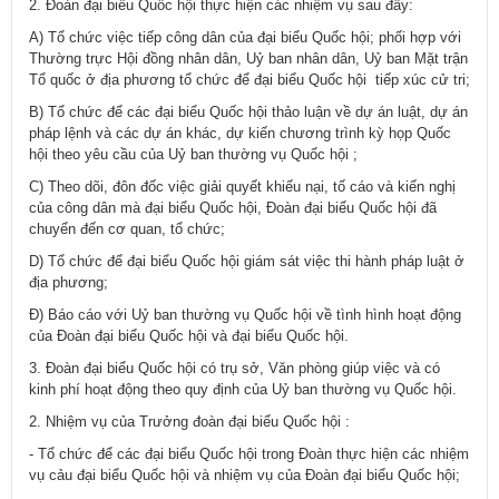
2. Đoàn đại biểu Quốc hội thực hiện các nhiệm vụ sau đây:
A) Tổ chức việc tiếp công dân của đại biểu Quốc hội; phối hợp với
Thường trực Hội đồng nhân dân, Uỷ ban nhân dân, Uỷ ban Mặt trận
Tổ quốc ở địa phương tổ chức để đại biểu Quốc hội tiếp xúc cử tri;
B) Tổ chức để các đại biểu Quốc hội thảo luận về dự án luật, dự án
pháp lệnh và các dự án khác, dự kiến chương trình kỳ họp Quốc
hội theo yêu cầu của Uỷ ban thường vụ Quốc hội ;
C) Theo dõi, đôn đốc việc giải quyết khiếu nại, tố cáo và kiến nghị
của công dân mà đại biểu Quốc hội, Đoàn đại biểu Quốc hội đã
chuyển đến cơ quan, tổ chức;
D) Tổ chức để đại biểu Quốc hội giám sát việc thi hành pháp luật ở
địa phương;
Đ) Báo cáo với Uỷ ban thường vụ Quốc hội về tình hình hoạt động
của Đoàn đại biểu Quốc hội và đại biểu Quốc hội.
3. Đoàn đại biểu Quốc hội có trụ sở, Văn phòng giúp việc và có
kinh phí hoạt động theo quy định của Uỷ ban thường vụ Quốc hội.
2. Nhiệm vụ của Trưởng đoàn đại biểu Quốc hội :
- Tổ chức để các đại biểu Quốc hội trong Đoàn thực hiện các nhiệm
vụ cảu đại biểu Quốc hội và nhiệm vụ của Đoàn đại biểu Quốc hội;