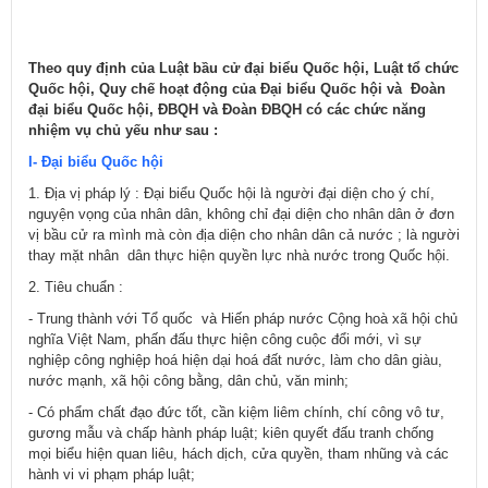
Theo quy định của Luật bầu cử đại biểu Quốc hội, Luật tổ chức
Quốc hội, Quy chế hoạt động của Đại biểu Quốc hội và Đoàn
đại biểu Quốc hội, ĐBQH và Đoàn ĐBQH có các chức năng
nhiệm vụ chủ yếu như sau :
I- Đại biểu Quốc hội
1. Địa vị pháp lý : Đại biểu Quốc hội là người đại diện cho ý chí,
nguyện vọng của nhân dân, không chỉ đại diện cho nhân dân ở đơn
vị bầu cử ra mình mà còn địa diện cho nhân dân cả nước ; là người
thay mặt nhân dân thực hiện quyền lực nhà nước trong Quốc hội.
2. Tiêu chuẩn :
- Trung thành với Tổ quốc và Hiến pháp nước Cộng hoà xã hội chủ
nghĩa Việt Nam, phấn đấu thực hiện công cuộc đổi mới, vì sự
nghiệp công nghiệp hoá hiện dại hoá đất nước, làm cho dân giàu,
nước mạnh, xã hội công bằng, dân chủ, văn minh;
- Có phẩm chất đạo đức tốt, cần kiệm liêm chính, chí công vô tư,
gương mẫu và chấp hành pháp luật; kiên quyết đấu tranh chống
mọi biểu hiện quan liêu, hách dịch, cửa quyền, tham nhũng và các
hành vi vi phạm pháp luật;