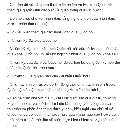
- Có trình độ và năng lực thực hiện nhiệm vụ Đại biểu Quốc hội,
tham gia quyết định các vấn đề quan trọng của đất nước;
- Liên hệ chặt chẽ với nhân dân; lắng nghe ý kiến của nhân dân,
được nhân dân tín nhiệm;
- Có điều kiện tham gia các hoạt động của Quốc hội.
3. Nhiệm kỳ đại biểu Quốc hội :
- Nhiệm kỳ đại biểu mỗi khoá Quốc hội bắt đầu từ kỳ họp thứ nhất
của khoá Quốc hội đó đến kỳ họp thứ nhất của Quốc hội khoá sau.
- Nhiệm kỳ của đại biểu Quốc hội được bầu bổ sung đến kỳ họp thứ
nhất của Quốc hội khoá sau.
4. Nhiệm vụ và quyền hạn của đại biểu Quốc hội :
- Chịu trách nhiệm trước cử tri, đồng thời chịu trách nhiệm trước
Quốc hội về việc thực hiện nhiệm vụ đại biểu của mình;
- Liên hệ chặt chẽ với cử tri, chịu sự giám sát của cử tri, thường
xuyên tiếp xúc với cử tri, tìm hiểu tâm tư nguyện vọng của cử tri;
thu thập và phản ánh trung thực ý kiến, kiến nghị của chử tri với
Quốc hội và cơ quan nhà nước hữu quan; phải báo cáo trước cử tri
mỗi năm ít nhất một lần về việc thực hiện nhiệm vụ đại biểu của
mình;