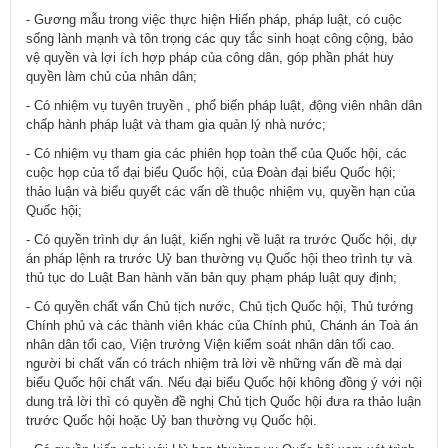
- Gương mẫu trong việc thực hiện Hiến pháp, pháp luật, có cuộc
sống lành mạnh và tôn trọng các quy tắc sinh hoạt công cộng, bảo
vệ quyền và lợi ích hợp pháp của công dân, góp phần phát huy
quyền làm chủ của nhân dân;
- Có nhiệm vụ tuyên truyền , phổ biến pháp luật, động viên nhân dân
chấp hành pháp luật và tham gia quản lý nhà nước;
- Có nhiệm vụ tham gia các phiên họp toàn thể của Quốc hội, các
cuộc họp của tổ đại biểu Quốc hội, của Đoàn đại biểu Quốc hội;
thảo luận và biểu quyết các vấn dề thuộc nhiệm vụ, quyền hạn của
Quốc hội;
- Có quyền trình dự án luật, kiến nghị về luật ra trước Quốc hội, dự
án pháp lệnh ra trước Uỷ ban thường vụ Quốc hội theo trình tự và
thủ tục do Luật Ban hành văn bản quy phạm pháp luật quy định;
- Có quyền chất vấn Chủ tịch nước, Chủ tịch Quốc hội, Thủ tướng
Chính phủ và các thành viên khác của Chính phủ, Chánh án Toà án
nhân dân tối cao, Viện trưởng Viện kiểm soát nhân dân tối cao.
người bi chất vấn có trách nhiệm trả lời về những vấn đề mà dại
biểu Quốc hội chất vấn. Nếu đại biểu Quốc hội không đồng ý với nội
dung trả lời thì có quyền đề nghị Chủ tịch Quốc hội đưa ra thảo luận
trước Quốc hội hoặc Uỷ ban thường vụ Quốc hội.