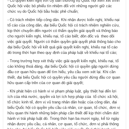
- Có quyền kiến nghị với Uỷ ban thường vụ Quốc hội xem xét trình
Quốc hội việc bỏ phiếu tín nhiệm đối với những người giữ các
chức vụ do Quốc hội bầu hoặc phê chuẩn;
- Có trách nhiệm tiếp công dân. Khi nhận được kiến nghị, khiếu nại
tố cáo của công dân, đại biểu Quốc hội có trách nhiệm nghiên cứu,
kịp thời chuyển đến người có thẩm quyền giải quyết và thông báo
cho người kiến nghị, khiếu nại, tố cáo biết; đôn đốc và theo dõi
việc giải quyết. Người có thẩm quyền giải quyết phải thông báo cho
đại biểu Quốc hội về kết quả giải quyết kiến nghị, khiếu nại tố cáo
đó trong thời hạn theo quy định của pháp luật về khiếu nại tố cáo;
- Trong trường hợp xét thấy việc giải quyết kiến nghị, khiếu nại, tố
cáo không thoả đáng, đại biểu Quốc hội có quyền gặp người đứng
đầu cơ quan hữu quan để tìm hiểu, yêu cầu xem xét lại. Khi cần
thiết, đại biểu Quốc hội có quyền yêu cầu người đứng đầu cơ quan
hữu quan cấp trên của cơ quan đó giải quyết;
- Khi phát hiện có hành vi vi phạm pháp luật, gây thiệt hại đến lợi
ích của nhà nước, quyền và lợi ích hợp pháp của tổ chức xã hội,
tổ chức kinh tế, đơn vị vũ trang nhân dân hoặc của công dân, đại
biểu Quốc hội có quyền yêu cầu cá nhân, cơ quan, tổ chức, đơn vị
hữu quan thi hành những biện pháp cần thiết để kịp thời chấm dứt
hành vi trái pháp luật đó. Trong thời hạn ba mươi ngày, kể từ ngày
nhận được yêu cầu, cá nhân, cơ quan, tổ chức, đơn vị phải thông