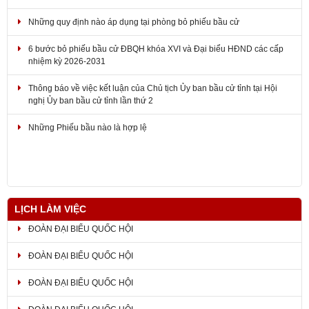
Những quy định nào áp dụng tại phòng bỏ phiếu bầu cử
6 bước bỏ phiếu bầu cử ĐBQH khóa XVI và Đại biểu HĐND các cấp
nhiệm kỳ 2026-2031
Thông báo về việc kết luận của Chủ tịch Ủy ban bầu cử tỉnh tại Hội
nghị Ủy ban bầu cử tỉnh lần thứ 2
Những Phiếu bầu nào là hợp lệ
LỊCH LÀM VIỆC
ĐOÀN ĐẠI BIỂU QUỐC HỘI
ĐOÀN ĐẠI BIỂU QUỐC HỘI
ĐOÀN ĐẠI BIỂU QUỐC HỘI
ĐOÀN ĐẠI BIỂU QUỐC HỘI