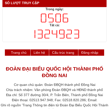
SỐ LƯỢT TRUY CẬP
Trong ngày:
Tất cả:
Trang chủ
Liên hệ
Cấu trúc trang
Đăng nhập
ĐOÀN ĐẠI BIỂU QUỐC HỘI THÀNH PHỐ
ĐỒNG NAI
Cơ quan chủ quản: Đoàn ĐBQH thành phố Đồng Nai
Chịu trách nhiệm: Văn phòng Đoàn ĐBQH và HĐND thành phố​
Địa chỉ: Số 377 đường 30/4, P. Trấn Biên, Thành phố Đồng Nai
Điện thoại: 02513.947.948; Fax: 02518.820.286​; Email: