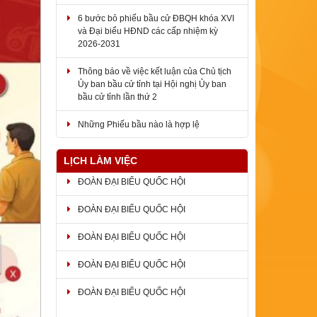
6 bước bỏ phiếu bầu cử ĐBQH khóa XVI
và Đại biểu HĐND các cấp nhiệm kỳ
2026-2031
Thông báo về việc kết luận của Chủ tịch
Ủy ban bầu cử tỉnh tại Hội nghị Ủy ban
bầu cử tỉnh lần thứ 2
Những Phiếu bầu nào là hợp lệ
LỊCH LÀM VIỆC
ĐOÀN ĐẠI BIỂU QUỐC HỘI
ĐOÀN ĐẠI BIỂU QUỐC HỘI
ĐOÀN ĐẠI BIỂU QUỐC HỘI
ĐOÀN ĐẠI BIỂU QUỐC HỘI
ĐOÀN ĐẠI BIỂU QUỐC HỘI