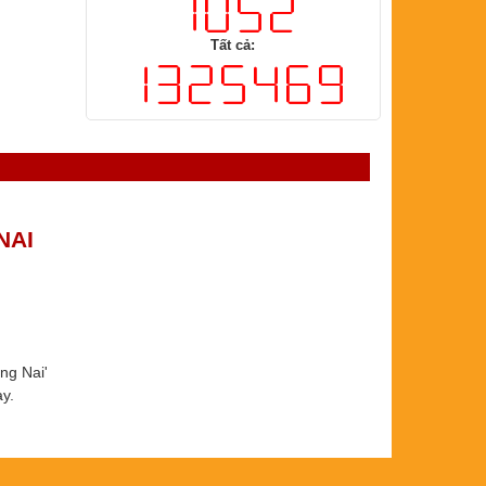
Trong ngày:
Tất cả:
NAI
ng Nai'
 ​​