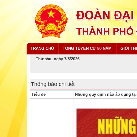
TRANG CHỦ
TỔNG TUYỂN CỬ 80 NĂM
GIỚI TH
Thứ sáu, ngày 7/8/2026
Thông báo chi tiết
Tiêu đề
Những quy định nào áp dụng tạ