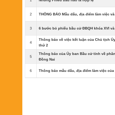
1
Những Phiếu bầu nào là hợp lệ
2
THÔNG BÁO Mẫu dấu, địa điểm làm việc và t
3
6 bước bỏ phiếu bầu cử ĐBQH khóa XVI và
Thông báo về việc kết luận của Chủ tịch Ủy
4
thứ 2
Thông báo của Ủy ban Bầu cử tỉnh về phân
5
Đồng Nai
6
Thông báo mẫu dấu, địa điểm làm việc của