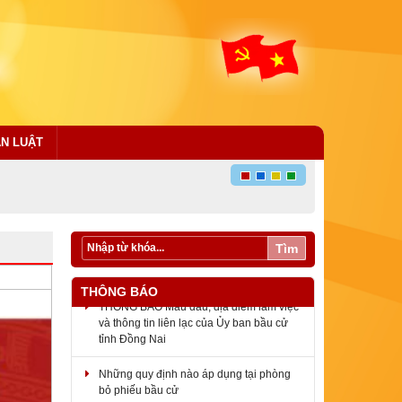
ÁN LUẬT
Tìm
THÔNG BÁO
THÔNG BÁO Mẫu dấu, địa điểm làm việc
và thông tin liên lạc của Ủy ban bầu cử
tỉnh Đồng Nai
Những quy định nào áp dụng tại phòng
bỏ phiếu bầu cử