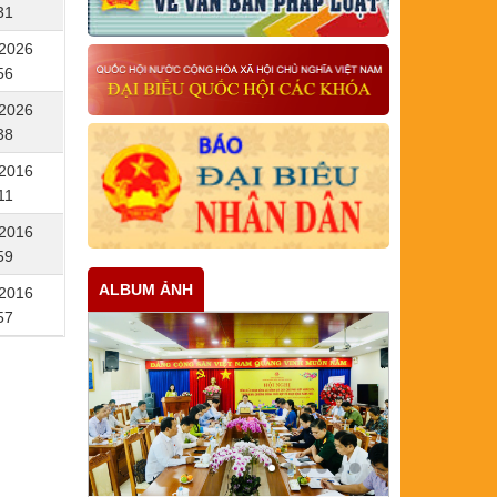
31
/2026
56
/2026
38
/2016
11
/2016
59
ALBUM ẢNH
/2016
57