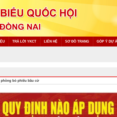
IỆU
TRẢ LỜI YKCT
LIÊN HỆ
SƠ ĐỒ TRANG
GÓP Ý DỰ 
i phòng bỏ phiếu bầu cử