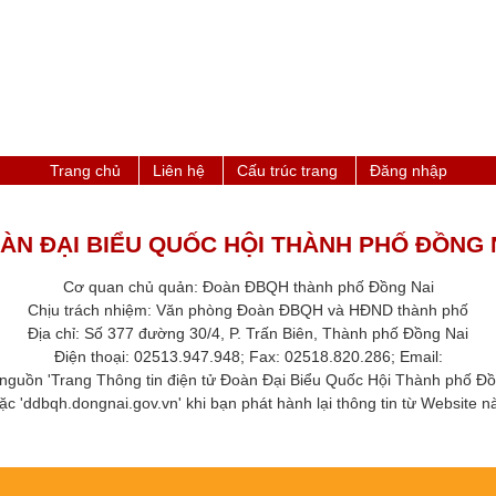
Trang chủ
Liên hệ
Cấu trúc trang
Đăng nhập
ÀN ĐẠI BIỂU QUỐC HỘI THÀNH PHỐ ĐỒNG 
Cơ quan chủ quản: Đoàn ĐBQH thành phố Đồng Nai
Chịu trách nhiệm: Văn phòng Đoàn ĐBQH và HĐND thành phố​
Địa chỉ: Số 377 đường 30/4, P. Trấn Biên, Thành phố Đồng Nai
Điện thoại: 02513.947.948; Fax: 02518.820.286​; Email:
 nguồn 'Trang Thông tin điện tử Đoàn Đại Biểu Quốc Hội Thành phố ​Đồ
ặc 'ddbqh.dongnai.gov.vn' khi bạn phát hành lại thông tin từ Website này.