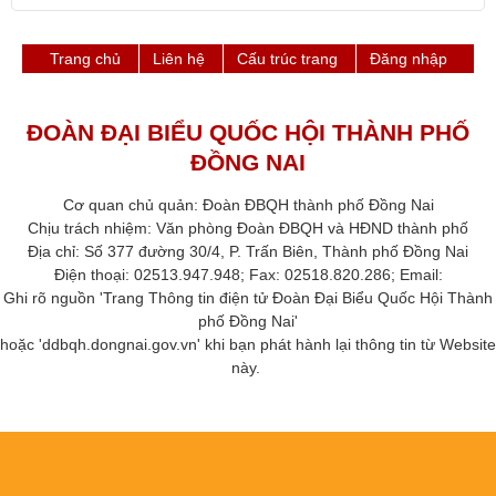
Tất cả:
Trang chủ
Liên hệ
Cấu trúc trang
Đăng nhập
ĐOÀN ĐẠI BIỂU QUỐC HỘI THÀNH PHỐ
ĐỒNG NAI
Cơ quan chủ quản: Đoàn ĐBQH thành phố Đồng Nai
Chịu trách nhiệm: Văn phòng Đoàn ĐBQH và HĐND thành phố​
Địa chỉ: Số 377 đường 30/4, P. Trấn Biên, Thành phố Đồng Nai
Điện thoại: 02513.947.948; Fax: 02518.820.286​; Email:
Ghi rõ nguồn 'Trang Thông tin điện tử Đoàn Đại Biểu Quốc Hội Thành
phố ​Đồng Nai'
hoặc 'ddbqh.dongnai.gov.vn' khi bạn phát hành lại thông tin từ Website
này. ​​