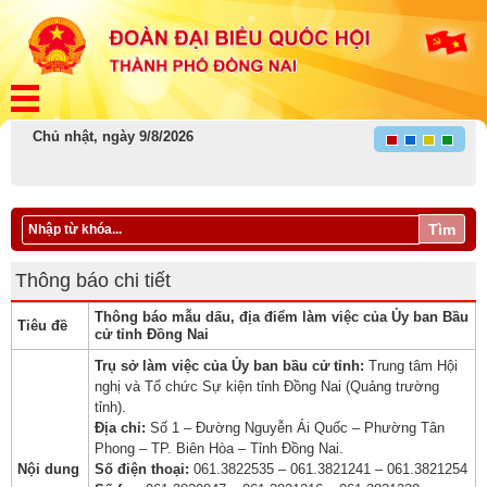
Chủ nhật, ngày 9/8/2026
Tìm
Thông báo chi tiết
Thông báo mẫu dấu, địa điểm làm việc của Ủy ban Bầu
Tiêu đề
cử tỉnh Đồng Nai
​​Trụ sở làm việc của Ủy ban bầu cử tỉnh:
Trung tâm Hội
nghị và Tổ chức Sự kiện tỉnh Đồng Nai (Quảng trường
tỉnh).
Địa chỉ:
Số 1 – Đường Nguyễn Ái Quốc – Phường Tân
Phong – TP. Biên Hòa – Tỉnh Đồng Nai.
Nội dung
Số điện thoại:
061.3822535 – 061.3821241 – 061.3821254