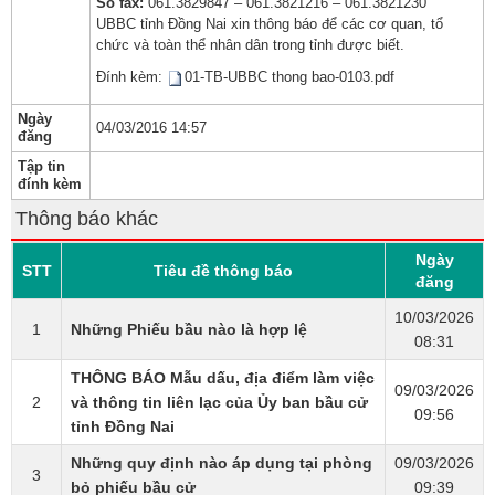
Số fax:
061.3829847 – 061.3821216 – 061.3821230
UBBC tỉnh Đồng Nai xin thông báo để các cơ quan, tổ
chức và toàn thể nhân dân trong tỉnh được biết.
Đính kèm:
01-TB-UBBC thong bao-0103.pdf
Ngày
04/03/2016 14:57
đăng
Tập tin
đính kèm
Thông báo khác
Ngày
STT
Tiêu đề thông báo
đăng
10/03/2026
1
Những Phiếu bầu nào là hợp lệ
08:31
THÔNG BÁO Mẫu dấu, địa điểm làm việc
09/03/2026
2
và thông tin liên lạc của Ủy ban bầu cử
09:56
tỉnh Đồng Nai
Những quy định nào áp dụng tại phòng
09/03/2026
3
bỏ phiếu bầu cử
09:39