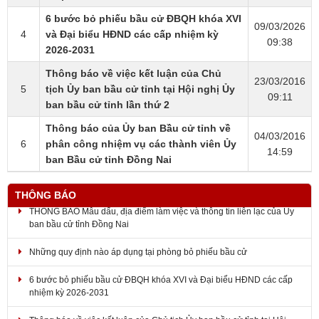
6 bước bỏ phiếu bầu cử ĐBQH khóa XVI
09/03/2026
4
và Đại biểu HĐND các cấp nhiệm kỳ
09:38
2026-2031
Thông báo về việc kết luận của Chủ
23/03/2016
5
tịch Ủy ban bầu cử tỉnh tại Hội nghị Ủy
09:11
ban bầu cử tỉnh lần thứ 2
Thông báo của Ủy ban Bầu cử tỉnh về
04/03/2016
6
phân công nhiệm vụ các thành viên Ủy
14:59
ban Bầu cử tỉnh Đồng Nai
THÔNG BÁO
THÔNG BÁO Mẫu dấu, địa điểm làm việc và thông tin liên lạc của Ủy
ban bầu cử tỉnh Đồng Nai
Những quy định nào áp dụng tại phòng bỏ phiếu bầu cử
6 bước bỏ phiếu bầu cử ĐBQH khóa XVI và Đại biểu HĐND các cấp
nhiệm kỳ 2026-2031
Thông báo về việc kết luận của Chủ tịch Ủy ban bầu cử tỉnh tại Hội