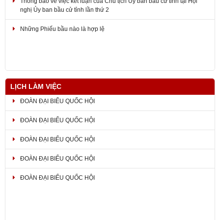
nghị Ủy ban bầu cử tỉnh lần thứ 2
Những Phiếu bầu nào là hợp lệ
LỊCH LÀM VIỆC
ĐOÀN ĐẠI BIỂU QUỐC HỘI
ĐOÀN ĐẠI BIỂU QUỐC HỘI
ĐOÀN ĐẠI BIỂU QUỐC HỘI
ĐOÀN ĐẠI BIỂU QUỐC HỘI
ĐOÀN ĐẠI BIỂU QUỐC HỘI