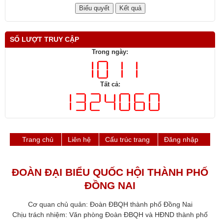
Ý kiến khác
SỐ LƯỢT TRUY CẬP
Trong ngày:
Tất cả:
Trang chủ
Liên hệ
Cấu trúc trang
Đăng nhập
ĐOÀN ĐẠI BIỂU QUỐC HỘI THÀNH PHỐ
ĐỒNG NAI