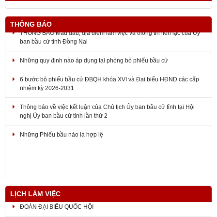
THÔNG BÁO
THÔNG BÁO Mẫu dấu, địa điểm làm việc và thông tin liên lạc của Ủy
ban bầu cử tỉnh Đồng Nai
Những quy định nào áp dụng tại phòng bỏ phiếu bầu cử
6 bước bỏ phiếu bầu cử ĐBQH khóa XVI và Đại biểu HĐND các cấp
nhiệm kỳ 2026-2031
Thông báo về việc kết luận của Chủ tịch Ủy ban bầu cử tỉnh tại Hội
nghị Ủy ban bầu cử tỉnh lần thứ 2
Những Phiếu bầu nào là hợp lệ
LỊCH LÀM VIỆC
ĐOÀN ĐẠI BIỂU QUỐC HỘI