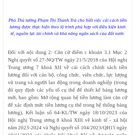
Phó Thủ tướng Phạm Thị Thanh Trà cho biết việc cải cách tiền
lương được thực hiện theo lộ trình phù hợp với điều kiện kinh
tế, nguồn lực tài chính và khả năng ngân sách của đất nước
Đối với nội dung 2: Căn cứ điểm c khoản 3.1 Mục 2
Nghị quyết sổ 27-NQ/TW ngày 21/5/2018 của Hội nghị
Trung ương 7 khoá XII về cải cách chính sách tiền
lương đối với cán bộ, công chức, viên chức, lực lượng
vũ trang và người lao động trong doanh nghiệp (trong
đó quy định các yếu tố cụ thể để thiết kế bảng lương
mới, bao gồm: Mở rộng quan hệ tiền lương làm căn cứ
để xác định mức tiền lương cụ thể trong hệ thống bảng
lương), Kết luận số 64-KL/TW ngày 18/10/2023 của
Hội nghị Trung ương 8 khoá XIII về kinh tế - xã hội
năm 2023-2024 và Nghị quyết số 104/2023/QH15 ngày