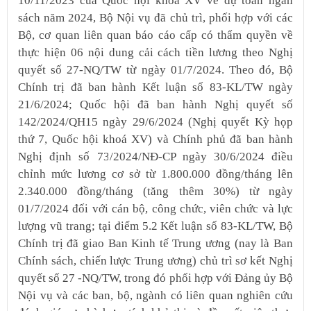
10/11/2023 của Quốc hội khoá XV về dự toán ngân
sách năm 2024, Bộ Nội vụ đã chủ trì, phối hợp với các
Bộ, cơ quan liên quan báo cáo cấp có thẩm quyền về
thực hiện 06 nội dung cải cách tiền lương theo Nghị
quyết số 27-NQ/TW từ ngày 01/7/2024. Theo đó, Bộ
Chính trị đã ban hành Kết luận số 83-KL/TW ngày
21/6/2024; Quốc hội đã ban hành Nghị quyết số
142/2024/QH15 ngày 29/6/2024 (Nghị quyết Kỳ họp
thứ 7, Quốc hội khoá XV) và Chính phủ đã ban hành
Nghị định số 73/2024/NĐ-CP ngày 30/6/2024 điều
chỉnh mức lương cơ sở từ 1.800.000 đồng/tháng lên
2.340.000 đồng/tháng (tăng thêm 30%) từ ngày
01/7/2024 đối với cán bộ, công chức, viên chức và lực
lượng vũ trang; tại điểm 5.2 Kết luận số 83-KL/TW, Bộ
Chính trị đã giao Ban Kinh tế Trung ương (nay là Ban
Chính sách, chiến lược Trung ương) chủ trì sơ kết Nghị
quyết số 27 -NQ/TW, trong đó phối hợp với Đảng ủy Bộ
Nội vụ và các ban, bộ, ngành có liên quan nghiên cứu