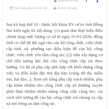
Xem với cỡ chữ
Sao chép địa chỉ bài viết
In bài viết này
Sau kỳ họp thứ 10 - Quốc hội khóa XV cử tri tỉnh Đồng
Nai kiến nghị 02 nội dung: (1) quan tâm thực hiện điều
chỉnh tăng mức lương cơ sở từ ngày 01/01/2026, đồng
thời có chế độ đãi ngộ cho cán bộ công chức, viên chức
cấp tỉnh, xã, phường tạo điều kiện để cán bộ, công
chức, viên chức yên tâm công tác; (2) sớm xây dựng cơ
chế tiền lương đặc thù cho công chức cấp xã, theo
hướng: Có hệ số phụ cấp phù hợp với khối lượng công
việc và điều kiện đặc thù địa bàn (vùng đô thị, miền
núi, hải đảo...). Xem xét nâng phụ cấp trách nhiệm, phụ
cấp kiêm nhiệm cho công chức cấp xã thường xuyên
phải đảm nhiệm nhiều mảng công việc cùng lúc; cải
cách tiền lương để cán bộ, công chức nói chung và cấp
xã nói riêng an tâm công tác.