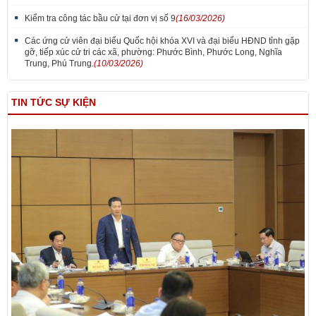
Kiểm tra công tác bầu cử tại đơn vị số 9
(16/03/2026)
Các ứng cử viên đại biểu Quốc hội khóa XVI và đại biểu HĐND tỉnh gặp
gỡ, tiếp xúc cử tri các xã, phường: Phước Bình, Phước Long, Nghĩa
Trung, Phú Trung.
(10/03/2026)
TIN TỨC SỰ KIỆN