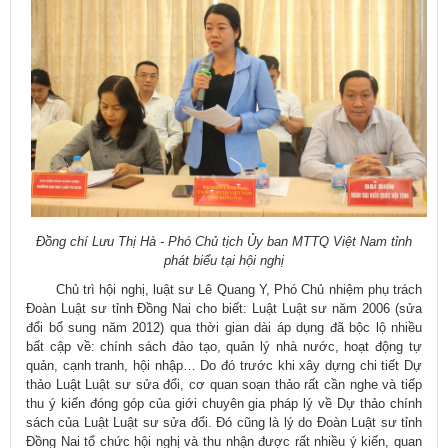
Đồng chí Lưu Thị Hà - Phó Chủ tịch Ủy ban MTTQ Việt Nam tỉnh
phát biểu tại hội nghị
Chủ trì hội nghị, luật sư Lê Quang Y, Phó Chủ nhiệm phụ trách
Đoàn Luật sư tỉnh Đồng Nai cho biết: Luật Luật sư năm 2006 (sửa
đổi bổ sung năm 2012) qua thời gian dài áp dụng đã bộc lộ nhiều
bất cập về: chính sách đào tạo, quản lý nhà nước, hoạt động tự
quản, cạnh tranh, hội nhập… Do đó trước khi xây dựng chi tiết Dự
thảo Luật Luật sư sửa đổi, cơ quan soạn thảo rất cần nghe và tiếp
thu ý kiến đóng góp của giới chuyên gia pháp lý về Dự thảo chính
sách của Luật Luật sư sửa đổi. Đó cũng là lý do Đoàn Luật sư tỉnh
Đồng Nai tổ chức hội nghị và thu nhận được rất nhiều ý kiến, quan