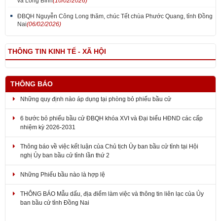
và Long Bình
(10/02/2026)
ĐBQH Nguyễn Công Long thăm, chúc Tết chùa Phước Quang, tỉnh Đồng
Nai
(06/02/2026)
THÔNG TIN KINH TẾ - XÃ HỘI
THÔNG BÁO
Những quy định nào áp dụng tại phòng bỏ phiếu bầu cử
6 bước bỏ phiếu bầu cử ĐBQH khóa XVI và Đại biểu HĐND các cấp
nhiệm kỳ 2026-2031
Thông báo về việc kết luận của Chủ tịch Ủy ban bầu cử tỉnh tại Hội
nghị Ủy ban bầu cử tỉnh lần thứ 2
Những Phiếu bầu nào là hợp lệ
THÔNG BÁO Mẫu dấu, địa điểm làm việc và thông tin liên lạc của Ủy
ban bầu cử tỉnh Đồng Nai