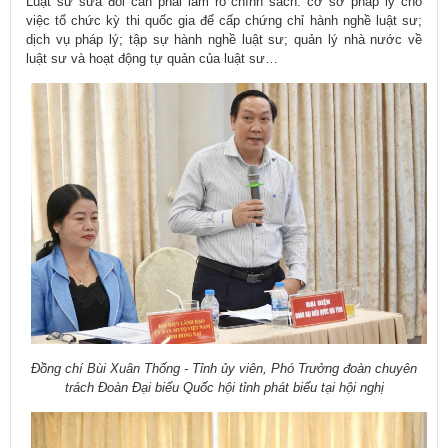
Luật sư sửa đổi cần phải làm rõ chính sách: cơ sở pháp lý cho
việc tổ chức kỳ thi quốc gia để cấp chứng chỉ hành nghề luật sư;
dịch vụ pháp lý; tập sự hành nghề luật sư; quản lý nhà nước về
luật sư và hoạt động tự quản của luật sư…
Đồng chí Bùi Xuân Thống - Tỉnh ủy viên, Phó Trưởng đoàn chuyên
trách Đoàn Đại biểu Quốc hội tỉnh phát biểu tại hội nghị