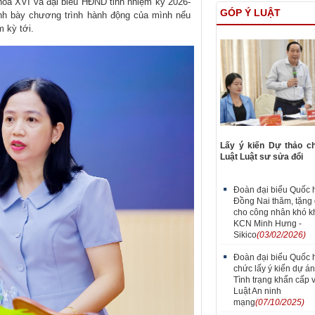
khóa XVI và đại biểu HĐND tỉnh nhiệm kỳ 2026-
GÓP Ý LUẬT
rình bày chương trình hành động của mình nếu
m kỳ tới.
Lấy ý kiến Dự thảo c
Luật Luật sư sửa đổi
Đoàn đại biểu Quốc h
Đồng Nai thăm, tặng 
cho công nhân khó kh
KCN Minh Hưng -
Sikico
(03/02/2026)
Đoàn đại biểu Quốc hộ
chức lấy ý kiến dự án
Tình trạng khẩn cấp 
Luật An ninh
mạng
(07/10/2025)