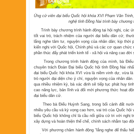
Ứng cử viên đại biểu Quốc hội khóa XVI Phạm Văn Trinh
nghệ tỉnh Đồng Nai trình bày chương t
Trình bày chương trình hành động tại hội nghị, các ứn
tốt vai trò, trách nhiệm của người đại biểu dân cử; thư
lắng nghe tâm tư, nguyện vọng của nhân dân; kịp thời 
kiến nghị với Quốc hội, Chính phủ và các cơ quan chức 
phần thúc đẩy phát triển kinh tế - xã hội và nâng cao đời
Trong chương trình hành động của mình, bà Điểu H
chuyên trách Đoàn Đại biểu Quốc hội tỉnh Đồng Nai nhấ
đại biểu Quốc hội khóa XVI vừa là niềm vinh dự, vừa là 
trò người đại diện cho ý chí, nguyện vọng của nhân dân
qua nhiều nhiệm kỳ, bà xác định sẽ tiếp tục phát huy ti
cao năng lực, bản lĩnh và đổi mới phương thức hoạt độn
đại biểu dân cử.
Theo bà Điểu Huỳnh Sang, trong bối cảnh đất nước đ
nhiều yêu cầu và kỳ vọng cao hơn, vai trò của Quốc hội 
biểu Quốc hội không chỉ là cầu nối giữa cử tri với nghị
xây dựng và hoàn thiện thể chế, chính sách nhằm tạo độn
Với phương châm hành động “lắng nghe để thấu hiểu,