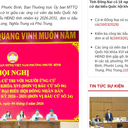
Tỉnh Đồng Nai có 18 ng
cử đại biểu Quốc hội kh
ng Phước Bình, Ban Thường trực Ủy ban MTTQ
ử tri giữa các ứng cử viên đại biểu Quốc hội
iểu HĐND tỉnh nhiệm kỳ 2026-2031, đơn vị bầu
Cử tri Đồng Nai nô n
Long, Nghĩa Trung và Phú Trung.
cử
(16/03/2026)
Kiểm tra công tác bầu
đơn vị số 9
(16/03/20
Các ứng cử viên đại 
Quốc hội khóa XVI và
HĐND tỉnh gặp gỡ, ti
tri các xã, phường: 
Bình, Phước Long, N
Trung, Phú Trung.
(10
TIN TỨC SỰ KIỆN