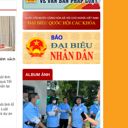
hính sách
ALBUM ẢNH
ội tỉnh
quà Tết
ăn tại
i tỉnh tổ
 Luật
và dự án