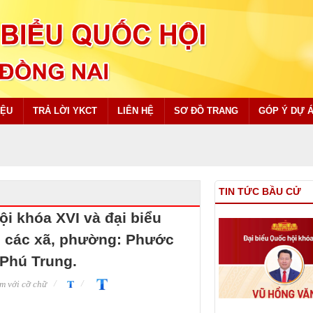
IỆU
TRẢ LỜI YKCT
LIÊN HỆ
SƠ ĐỒ TRANG
GÓP Ý DỰ 
TIN TỨC BẦU CỬ
ội khóa XVI và đại biểu
ri các xã, phường: Phước
 Phú Trung.
m với cỡ chữ