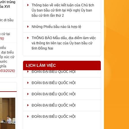
Ủy ban bầu cử tỉnh tại Hội nghị Ủy ban
ười trúng
bầu cử tỉnh lần thứ 2
óa XVI
Những Phiếu bầu nào là hợp lệ
ức đi bầu
THÔNG BÁO Mẫu dấu, địa điểm làm việc
và thông tin liên lạc của Ủy ban bầu cử
 cử tại
tỉnh Đồng Nai
26)
biểu
Những quy định nào áp dụng tại phòng
 đại biểu
bỏ phiếu bầu cử
ếp xúc cử
Phước
LỊCH LÀM VIỆC
ghĩa
/03/2026)
ĐOÀN ĐẠI BIỂU QUỐC HỘI
ĐOÀN ĐẠI BIỂU QUỐC HỘI
ĐOÀN ĐẠI BIỂU QUỐC HỘI
ĐOÀN ĐẠI BIỂU QUỐC HỘI
ĐOÀN ĐẠI BIỂU QUỐC HỘI