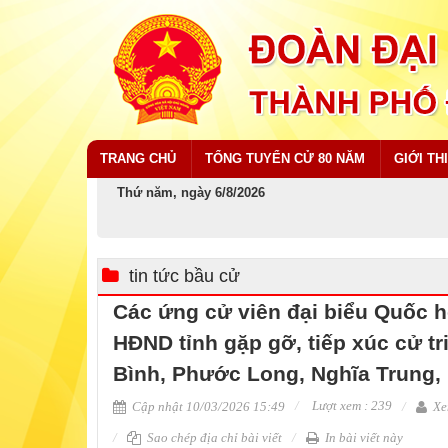
TRANG CHỦ
TỔNG TUYỂN CỬ 80 NĂM
GIỚI TH
Thứ năm, ngày 6/8/2026
tin tức bầu cử
Các ứng cử viên đại biểu Quốc h
HĐND tỉnh gặp gỡ, tiếp xúc cử t
Bình, Phước Long, Nghĩa Trung,
Lượt xem : 239
Cập nhật 10/03/2026 15:49
Xe
Sao chép địa chỉ bài viết
In bài viết này