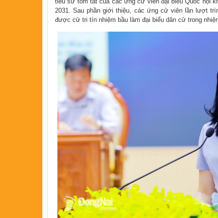
tiểu sử tóm tắt của các ứng cử viên đại biểu Quốc hội 
2031. Sau phần giới thiệu, các ứng cử viên lần lượt t
được cử tri tín nhiệm bầu làm đại biểu dân cử trong nhiệ