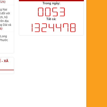
Trong ngày:
026)
g Nai
 đối với
Tất cả:
ch, hộ
rên địa
g Dài và
6)
 Long
 Phước
 - XÃ