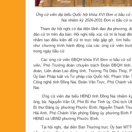
Ứng cử viên đại biểu Quốc hội khóa XVI Đơn vị bầu cử 
Nai nhiệm kỳ 2026-2031 Đơn vị bầu cử số 2
Tham dự hội nghị có đại diện lãnh đạo địa phương, đại 
đảo cử tri trên địa bàn. Hội nghị tiếp xúc cử tri là hoạt 
nhằm tạo điều kiện để cử tri trực tiếp gặp gỡ, tìm hiểu
như chương trình hành động của các ứng cử viên trướ
trong ngày bầu cử.
Các ứng cử viên ĐBQH khóa XVI Đơn vị bầu cử số 6 
viên, Phó Trưởng đoàn chuyên trách Đoàn ĐBQH tỉnh;
đoàn, Liên đoàn Lao động tỉnh; Trương Thị Diệu Thúy, 
Ủy ban Pháp luật và Tư pháp của Quốc hội; Phạm Văn T
Công nghệ tỉnh Đồng Nai; Đoàn Văn Trực, Phó Chánh v
Nai.
Ứng cử viên đại biểu HĐND tỉnh Đồng Nai nhiệm kỳ 
ông, bà: Nguyễn Văn Út, Phó Bí thư Tỉnh ủy, Chủ tịch U
Bí thư Đảng ủy phường Phước Bình; Nguyễn Thanh Thu
Hải Anh, Phó Chánh Văn phòng Đảng ủy phường Bình P
HĐND và UBND phường Phước Bình.
Tại hội nghị, đại diện Ban Thường trực Ủy ban MTTQ