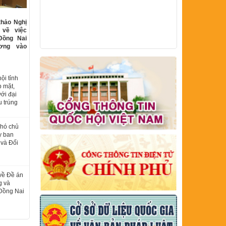
thảo Nghị
 về việc
Đồng Nai
ương vào
ội tỉnh
p mặt,
với đại
u trúng
Phó chủ
y ban
 và Đối
về Đề án
g và
 Đồng Nai