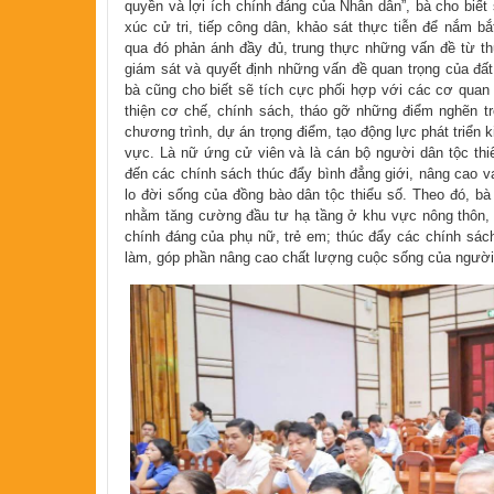
quyền và lợi ích chính đáng của Nhân dân”, bà cho biết s
xúc cử tri, tiếp công dân, khảo sát thực tiễn để nắm b
qua đó phản ánh đầy đủ, trung thực những vấn đề từ th
giám sát và quyết định những vấn đề quan trọng của đất
bà cũng cho biết sẽ tích cực phối hợp với các cơ quan
thiện cơ chế, chính sách, tháo gỡ những điểm nghẽn tro
chương trình, dự án trọng điểm, tạo động lực phát triển 
vực. Là nữ ứng cử viên và là cán bộ người dân tộc thi
đến các chính sách thúc đẩy bình đẳng giới, nâng cao v
lo đời sống của đồng bào dân tộc thiểu số. Theo đó, bà
nhằm tăng cường đầu tư hạ tầng ở khu vực nông thôn, 
chính đáng của phụ nữ, trẻ em; thúc đẩy các chính sách 
làm, góp phần nâng cao chất lượng cuộc sống của người