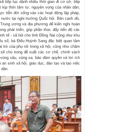
ẽ tiếp tục dành nhiều thời gian đi cơ sở, tiếp
ắt kịp thời tâm tư, nguyện vọng của nhân dân;
ực tiễn đời sống vào các hoạt động lập pháp,
 nước tại nghị trường Quốc hội. Bên cạnh đó,
 Trung ương và địa phương để kiến nghị hoàn
ng phát triển, góp phần thúc đẩy tiến độ các
kinh tế - xã hội cho tỉnh Đồng Nai cũng như khu
ểu số, bà Điểu Huỳnh Sang đặc biệt quan tâm
ai trò của phụ nữ trong xã hội, cũng như chăm
 sẽ chú trọng đề xuất các cơ chế, chính sách
vùng sâu, vùng xa; bảo đảm quyền và lợi ích
an sinh xã hội, giáo dục, đào tạo và tạo việc
 dân.