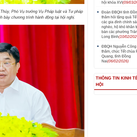
hội khóa XVI
(09/03/2
 Thúy, Phó Vụ trưởng Vụ Pháp luật và Tư pháp
Đoàn ĐBQH tỉnh Đồn
thăm hỏi tặng quà Tết
bày chương trình hành động tại hội nghị.
các gia đình chính sá
nghèo, hộ khó khăn t
bàn các phường Trản
Long Bình
(10/02/202
ĐBQH Nguyễn Công
thăm, chúc Tết chùa
Quang, tỉnh Đồng
Nai
(06/02/2026)
THÔNG TIN KINH TẾ
HỘI