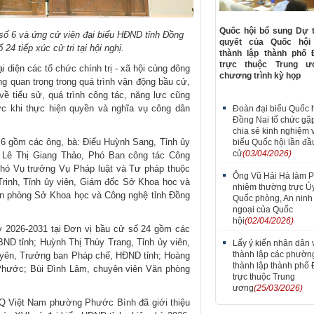
Quốc hội bổ sung Dự 
số 6 và ứng cử viên đại biểu HĐND tỉnh Đồng
quyết của Quốc hội
4 tiếp xúc cử tri tại hội nghị.
thành lập thành phố 
trực thuộc Trung 
diện các tổ chức chính trị - xã hội cùng đông
chương trình kỳ họp
động quan trọng trong quá trình vận động bầu cử,
 về tiểu sử, quá trình công tác, năng lực cũng
c khi thực hiện quyền và nghĩa vụ công dân
Đoàn đại biểu Quốc h
Đồng Nai tổ chức gặ
chia sẻ kinh nghiệm 
gồm các ông, bà: Điểu Huỳnh Sang, Tỉnh ủy
biểu Quốc hội lần đầ
cử
(03/04/2026)
 Lê Thị Giang Thảo, Phó Ban công tác Công
Phó Vụ trưởng Vụ Pháp luật và Tư pháp thuộc
Ông Vũ Hải Hà làm 
rinh, Tỉnh ủy viên, Giám đốc Sở Khoa học và
nhiệm thường trực Ủ
ăn phòng Sở Khoa học và Công nghệ tỉnh Đồng
Quốc phòng, An ninh
ngoại của Quốc
hội
(02/04/2026)
2026-2031 tại Đơn vị bầu cử số 24 gồm các
BND tỉnh; Huỳnh Thị Thùy Trang, Tỉnh ủy viên,
Lấy ý kiến nhân dân 
thành lập các phườn
yên, Trưởng ban Pháp chế, HĐND tỉnh; Hoàng
thành lập thành phố
hước; Bùi Đình Lâm, chuyên viên Văn phòng
trực thuộc Trung
ương
(25/03/2026)
 Việt Nam phường Phước Bình đã giới thiệu