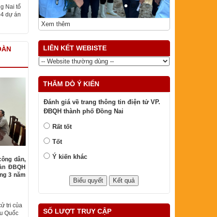
g Nai tổ
04 dự án
Xem thêm
LIÊN KẾT WEBISTE
OÀN
THĂM DÒ Ý KIẾN
Đánh giá về trang thông tin điện tử VP.
ĐBQH thành phố Đồng Nai
Rất tốt
Tốt
Ý kiến khác
công dân,
oàn ĐBQH
áng 3 năm
SỐ LƯỢT TRUY CẬP
ử tri của
ểu Quốc