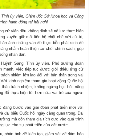
, Tỉnh ủy viên, Giám đốc Sở Khoa học và Công
rình hành động tại hội nghị
g cử viên đều khẳng định sẽ nỗ lực thực hiện
ờng xuyên giữ mối liên hệ chặt chẽ với cử tri;
phản ánh những vấn đề thực tiễn phát sinh để
năng nhằm hoàn thiện cơ chế, chính sách, góp
 sống nhân dân.
uỳnh Sang, Tỉnh ủy viên, Phó trưởng đoàn
n mạnh, việc tiếp tục được giới thiệu ứng cử
trách nhiệm lớn lao đối với bản thân trong vai
. Với kinh nghiệm tham gia hoạt động Quốc hội
nh thần trách nhiệm, không ngừng học hỏi, nâng
g để thực hiện tốt hơn nữa vai trò của người
ang bước vào giai đoạn phát triển mới với
và đại biểu Quốc hội ngày càng quan trọng. Đại
 trường mà còn tham gia tích cực vào quá trình
g lực cho sự phát triển của đất nước.
 phản ánh để kiến tạo, giám sát để đảm bảo