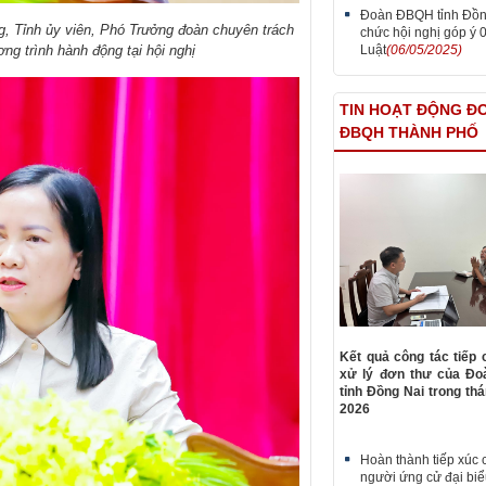
Đoàn ĐBQH tỉnh Đồn
, Tỉnh ủy viên, Phó Trưởng đoàn chuyên trách
chức hội nghị góp ý 
Luật
(06/05/2025)
ng trình hành động tại hội nghị
TIN HOẠT ĐỘNG Đ
ĐBQH THÀNH PHỐ
Kết quả công tác tiếp 
xử lý đơn thư của Đ
tỉnh Đồng Nai trong th
2026
Hoàn thành tiếp xúc c
người ứng cử đại bi