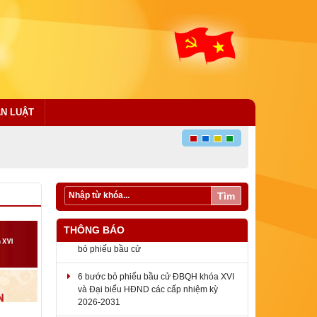
ÁN LUẬT
Tìm
THÔNG BÁO
6 bước bỏ phiếu bầu cử ĐBQH khóa XVI
và Đại biểu HĐND các cấp nhiệm kỳ
2026-2031
Thông báo về việc kết luận của Chủ tịch