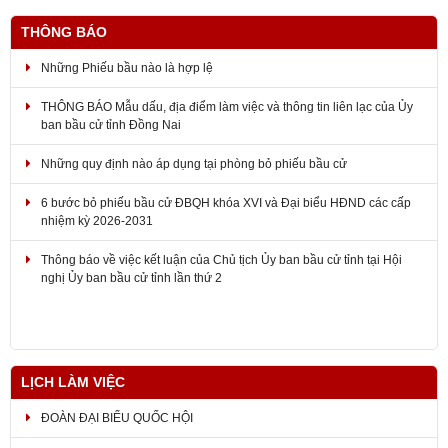
THÔNG BÁO
Những Phiếu bầu nào là hợp lệ
THÔNG BÁO Mẫu dấu, địa điểm làm việc và thông tin liên lạc của Ủy
ban bầu cử tỉnh Đồng Nai
Những quy định nào áp dụng tại phòng bỏ phiếu bầu cử
6 bước bỏ phiếu bầu cử ĐBQH khóa XVI và Đại biểu HĐND các cấp
nhiệm kỳ 2026-2031
Thông báo về việc kết luận của Chủ tịch Ủy ban bầu cử tỉnh tại Hội
nghị Ủy ban bầu cử tỉnh lần thứ 2
LỊCH LÀM VIỆC
ĐOÀN ĐẠI BIỂU QUỐC HỘI