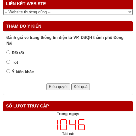
LIÊN KẾT WEBISTE
THĂM DÒ Ý KIẾN
Đánh giá về trang thông tin điện tử VP. ĐBQH thành phố Đồng
Nai
Rất tốt
Tốt
Ý kiến khác
SỐ LƯỢT TRUY CẬP
Trong ngày:
Tất cả: