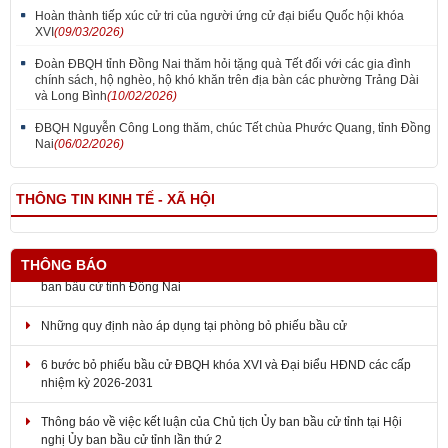
Hoàn thành tiếp xúc cử tri của người ứng cử đại biểu Quốc hội khóa
XVI
(09/03/2026)
Đoàn ĐBQH tỉnh Đồng Nai thăm hỏi tặng quà Tết đối với các gia đình
chính sách, hộ nghèo, hộ khó khăn trên địa bàn các phường Trảng Dài
và Long Bình
(10/02/2026)
ĐBQH Nguyễn Công Long thăm, chúc Tết chùa Phước Quang, tỉnh Đồng
Nai
(06/02/2026)
THÔNG TIN KINH TẾ - XÃ HỘI
THÔNG BÁO
Những quy định nào áp dụng tại phòng bỏ phiếu bầu cử
6 bước bỏ phiếu bầu cử ĐBQH khóa XVI và Đại biểu HĐND các cấp
nhiệm kỳ 2026-2031
Thông báo về việc kết luận của Chủ tịch Ủy ban bầu cử tỉnh tại Hội
nghị Ủy ban bầu cử tỉnh lần thứ 2