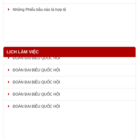
Những Phiếu bầu nào là hợp lệ
THÔNG BÁO Mẫu dấu, địa điểm làm việc và thông tin liên lạc của Ủy
ban bầu cử tỉnh Đồng Nai
LỊCH LÀM VIỆC
ĐOÀN ĐẠI BIỂU QUỐC HỘI
ĐOÀN ĐẠI BIỂU QUỐC HỘI
ĐOÀN ĐẠI BIỂU QUỐC HỘI
ĐOÀN ĐẠI BIỂU QUỐC HỘI
ĐOÀN ĐẠI BIỂU QUỐC HỘI