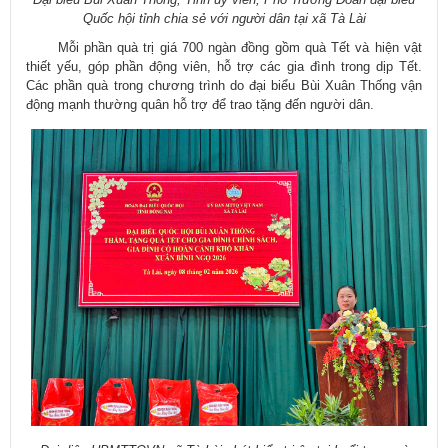
Quốc hội tỉnh chia sẻ với người dân tại xã Tà Lài
Mỗi phần quà trị giá 700 ngàn đồng gồm quà Tết và hiện vật
thiết yếu, góp phần động viên, hỗ trợ các gia đình trong dịp Tết.
Các phần quà trong chương trình do đại biểu Bùi Xuân Thống vận
động mạnh thường quân hỗ trợ để trao tặng đến người dân.