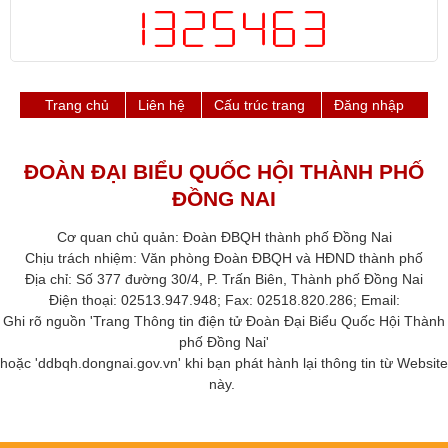
Trang chủ
Liên hệ
Cấu trúc trang
Đăng nhập
ĐOÀN ĐẠI BIỂU QUỐC HỘI THÀNH PHỐ
ĐỒNG NAI
Cơ quan chủ quản: Đoàn ĐBQH thành phố Đồng Nai
Chịu trách nhiệm: Văn phòng Đoàn ĐBQH và HĐND thành phố​
Địa chỉ: Số 377 đường 30/4, P. Trấn Biên, Thành phố Đồng Nai
Điện thoại: 02513.947.948; Fax: 02518.820.286​; Email:
Ghi rõ nguồn 'Trang Thông tin điện tử Đoàn Đại Biểu Quốc Hội Thành
phố ​Đồng Nai'
hoặc 'ddbqh.dongnai.gov.vn' khi bạn phát hành lại thông tin từ Website
này. ​​