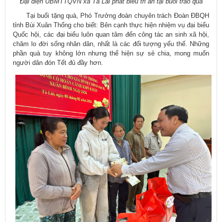
Đại diện UBMTTQVN xã Tà Lài phát biểu tri ân tại buổi trao quà
Tại buổi tặng quà, Phó Trưởng đoàn chuyên trách Đoàn ĐBQH
tỉnh Bùi Xuân Thống cho biết: Bên cạnh thực hiện nhiệm vụ đại biểu
Quốc hội, các đại biểu luôn quan tâm đến công tác an sinh xã hội,
chăm lo đời sống nhân dân, nhất là các đối tượng yếu thế. Những
phần quà tuy không lớn nhưng thể hiện sự sẻ chia, mong muốn
người dân đón Tết đủ đầy hơn.