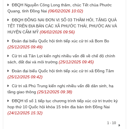
ĐBQH Nguyễn Công Long thăm, chúc Tết chùa Phước
Quang, tỉnh Đồng Nai
(06/02/2026 10:02)
ĐBQH ĐỒNG NAI ĐƠN VỊ SỐ 03 THĂM HỎI, TẶNG QUÀ
TẾT TRÊN ĐỊA BÀN CÁC XÃ PHƯỚC THÁI, PHƯỚC AN VÀ
HUYỆN CẨM MỸ
(06/02/2026 09:56)
Đoàn đại biểu Quốc hội tỉnh tiếp xúc cử tri xã Bom Bo
(25/12/2025 09:49)
Cử tri xã Tân Lợi kiến nghị nhiều vấn đề về chế độ chính
sách, đất đai và môi trường
(25/12/2025 09:45)
Đoàn đại biểu Quốc hội tỉnh tiếp xúc cử tri xã Đồng Tâm
(25/12/2025 09:42)
Cử tri xã Phú Trung kiến nghị nhiều vấn đề dân sinh, hạ
tầng giao thông
(25/12/2025 09:38)
ĐBQH tổ số 1 tiếp tục chương trình tiếp xúc cử tri trước kỳ
họp thứ 10 Quốc hội khóa 15 trên địa bàn tỉnh Đồng Nai
(24/12/2025 15:32)
1 - 10