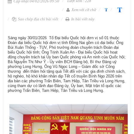
Lượt xem : 228
Cập nhật 04/02/2026 09:50
Xem với cỡ chữ
Sao chép địa chỉ bài viết
In bài viết này
Sáng ngày 30/01/2026 Tổ Đại biểu Quốc hội đơn vị số 01 thuộc
Đoàn đại biểu Quốc hội đơn vị tỉnh Đồng Nai gồm có đại biểu: Ông
Bùi Xuân Thống - TUV, Phó trưởng đoàn chuyên trách Đoàn đại
biểu Quốc hội tỉnh; Ông Trịnh Xuân An - Đại biểu Quốc hội hoạt
động chuyên trách tại Ủy ban Quốc phòng và An ninh của Quốc hội;
Bà Nguyễn Thị Như Ý - Ủy viên BCH Đảng bộ, Bí thư Đảng uỷ
phường Long Hưng, Ông Vũ Ngọc Long – Giám đốc sở Công
thương đến thăm hỏi tặng quà Tết đối với các gia đình chính sách,
hộ nghèo, hộ khó khăn nhân dịp Tết cổ truyền Bính Ngọ 2026 trên
địa bàn các phường Trấn Biên, Tam Hiệp, Tân Triều và Long Hưng,
cùng tham dự có lãnh đạo Đảng ủy, Ủy ban, Mặt trận tổ quốc các
phường Trấn Biên, Tam Hiệp, Tân Triều và Long Hưng.