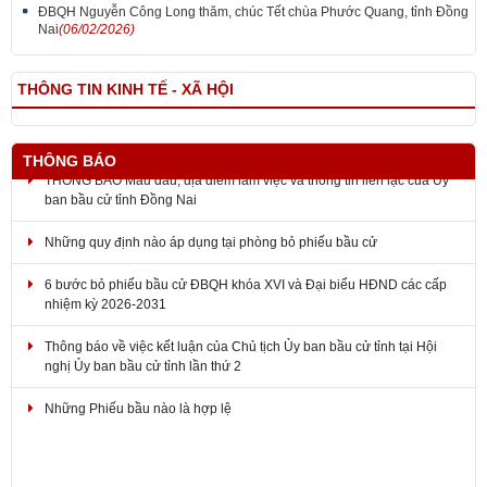
ĐBQH Nguyễn Công Long thăm, chúc Tết chùa Phước Quang, tỉnh Đồng
Nai
(06/02/2026)
THÔNG TIN KINH TẾ - XÃ HỘI
THÔNG BÁO
THÔNG BÁO Mẫu dấu, địa điểm làm việc và thông tin liên lạc của Ủy
ban bầu cử tỉnh Đồng Nai
Những quy định nào áp dụng tại phòng bỏ phiếu bầu cử
6 bước bỏ phiếu bầu cử ĐBQH khóa XVI và Đại biểu HĐND các cấp
nhiệm kỳ 2026-2031
Thông báo về việc kết luận của Chủ tịch Ủy ban bầu cử tỉnh tại Hội
nghị Ủy ban bầu cử tỉnh lần thứ 2
Những Phiếu bầu nào là hợp lệ