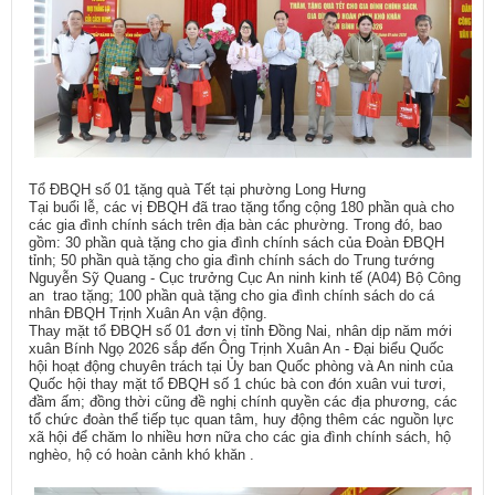
Tổ ĐBQH số 01 tặng quà Tết tại phường Long Hưng
Tại buổi lễ, các vị ĐBQH đã trao tặng tổng cộng 180 phần quà cho
các gia đình chính sách trên địa bàn các phường. Trong đó, bao
gồm: 30 phần quà tặng cho gia đình chính sách của Đoàn ĐBQH
tỉnh; 50 phần quà tặng cho gia đình chính sách do Trung tướng
Nguyễn Sỹ Quang - Cục trưởng Cục An ninh kinh tế (A04) Bộ Công
an trao tặng; 100 phần quà tặng cho gia đình chính sách do cá
nhân ĐBQH Trịnh Xuân An vận động.
Thay mặt tổ ĐBQH số 01 đơn vị tỉnh Đồng Nai, nhân dịp năm mới
xuân Bính Ngọ 2026 sắp đến Ông Trịnh Xuân An - Đại biểu Quốc
hội hoạt động chuyên trách tại Ủy ban Quốc phòng và An ninh của
Quốc hội thay mặt tổ ĐBQH số 1 chúc bà con đón xuân vui tươi,
đầm ấm; đồng thời cũng đề nghị chính quyền các địa phương, các
tổ chức đoàn thể tiếp tục quan tâm, huy động thêm các nguồn lực
xã hội để chăm lo nhiều hơn nữa cho các gia đình chính sách, hộ
nghèo, hộ có hoàn cảnh khó khăn .