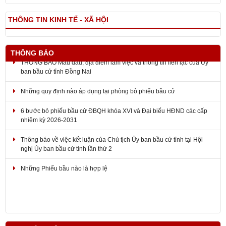
THÔNG TIN KINH TẾ - XÃ HỘI
THÔNG BÁO
THÔNG BÁO Mẫu dấu, địa điểm làm việc và thông tin liên lạc của Ủy
ban bầu cử tỉnh Đồng Nai
Những quy định nào áp dụng tại phòng bỏ phiếu bầu cử
6 bước bỏ phiếu bầu cử ĐBQH khóa XVI và Đại biểu HĐND các cấp
nhiệm kỳ 2026-2031
Thông báo về việc kết luận của Chủ tịch Ủy ban bầu cử tỉnh tại Hội
nghị Ủy ban bầu cử tỉnh lần thứ 2
Những Phiếu bầu nào là hợp lệ