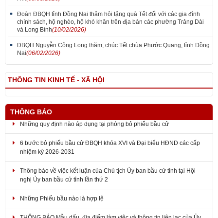
Đoàn ĐBQH tỉnh Đồng Nai thăm hỏi tặng quà Tết đối với các gia đình
chính sách, hộ nghèo, hộ khó khăn trên địa bàn các phường Trảng Dài
và Long Bình
(10/02/2026)
ĐBQH Nguyễn Công Long thăm, chúc Tết chùa Phước Quang, tỉnh Đồng
Nai
(06/02/2026)
THÔNG TIN KINH TẾ - XÃ HỘI
THÔNG BÁO
Những quy định nào áp dụng tại phòng bỏ phiếu bầu cử
6 bước bỏ phiếu bầu cử ĐBQH khóa XVI và Đại biểu HĐND các cấp
nhiệm kỳ 2026-2031
Thông báo về việc kết luận của Chủ tịch Ủy ban bầu cử tỉnh tại Hội
nghị Ủy ban bầu cử tỉnh lần thứ 2
Những Phiếu bầu nào là hợp lệ
THÔNG BÁO Mẫu dấu, địa điểm làm việc và thông tin liên lạc của Ủy