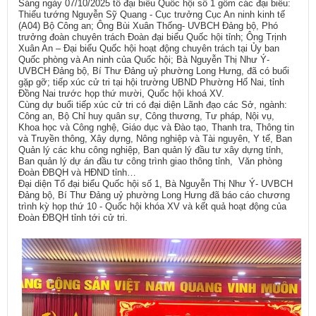
Sáng ngày 07/10/2025 tổ đại biểu Quốc hội số 1 gồm các đại biểu:
Thiếu tướng Nguyễn Sỹ Quang - Cục trưởng Cục An ninh kinh tế
(A04) Bộ Công an; Ông Bùi Xuân Thống- UVBCH Đảng bộ, Phó
trưởng đoàn chuyên trách Đoàn đại biểu Quốc hội tỉnh; Ông Trịnh
Xuân An – Đại biểu Quốc hội hoạt động chuyên trách tại Ủy ban
Quốc phòng và An ninh của Quốc hội; Bà Nguyễn Thị Như Ý-
UVBCH Đảng bộ, Bí Thư Đảng uỷ phường Long Hưng, đã có buổi
gặp gỡ; tiếp xúc cử tri tại hội trường UBND Phường Hố Nai, tỉnh
Đồng Nai trước họp thứ mười, Quốc hội khoá XV.
Cùng dự buổi tiếp xúc cử tri có đại diện Lãnh đạo các Sở, ngành:
Công an, Bộ Chỉ huy quân sự, Công thương, Tư pháp, Nội vụ,
Khoa học và Công nghệ, Giáo dục và Đào tạo, Thanh tra, Thông tin
và Truyền thông, Xây dựng, Nông nghiệp và Tài nguyên, Y tế, Ban
Quản lý các khu công nghiệp, Ban quản lý đầu tư xây dựng tỉnh,
Ban quản lý dự án đầu tư công trình giao thông tỉnh, Văn phòng
Đoàn ĐBQH và HĐND tỉnh…
Đại diện Tổ đại biểu Quốc hội số 1, Bà Nguyễn Thị Như Ý- UVBCH
Đảng bộ, Bí Thư Đảng uỷ phường Long Hưng đã báo cáo chương
trình kỳ họp thứ 10 - Quốc hội khóa XV và kết quả hoạt động của
Đoàn ĐBQH tỉnh tới cử tri.