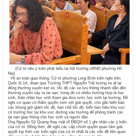
(Cử tri nêu ý kiến phát biểu tại hội trường UBND phường Hố
Nai)
Về an toàn giao thông: Cử tri phường Long Bình kiến nghị trên
Quốc lộ 1A, đoạn qua Trường THPT Nguyễn Trãi lượng xe đi lại
đông thường xuyên kẹt xe, tốc độ các xe lưu thông nhanh dẫn đên
thường xuyên xảy ra tai nạn, trong đó có nhiều trường hợp là học
sinh, thân nhân học sinh tham gia đưa rước học sinh tại trường. Đề
nghị cơ quan có thẩm quyền xem xét giải quyết, cho gắn biển báo
các khung giờ giảm tốc độ, hạn chế tốc độ, biển báo hiệu khu vực
có trường học tại khu vực đường vào trường để phòng tránh các
tai nạn giao thông cho học sinh và người dân.
Ông Nguyễn Sỹ Quang thay mặt tổ ĐBQH số 1 ghi nhận các ý kiến
của cử tri. Đồng thời, đề nghị các cấp chính quyền quan tâm giải
quyết kịp thời các kiến nghị của cử tri nhất là các vấn đề liên quan