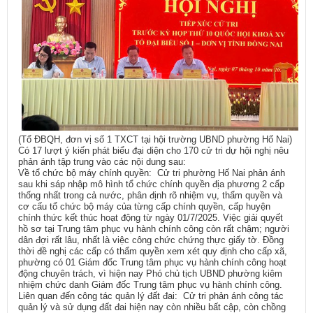
(Tổ ĐBQH, đơn vị số 1 TXCT tại hội trường UBND phường Hố Nai)
Có 17 lượt ý kiến phát biểu đại diện cho 170 cử tri dự hội nghị nêu
phản ánh tập trung vào các nội dung sau:
Về tổ chức bộ máy chính quyền: Cử tri phường Hố Nai phản ánh
sau khi sáp nhập mô hình tổ chức chính quyền địa phương 2 cấp
thống nhất trong cả nước, phân định rõ nhiệm vụ, thẩm quyền và
cơ cấu tổ chức bộ máy của từng cấp chính quyền, cấp huyện
chính thức kết thúc hoạt động từ ngày 01/7/2025. Việc giải quyết
hồ sơ tại Trung tâm phục vụ hành chính công còn rất chậm; người
dân đợi rất lâu, nhất là việc công chức chứng thực giấy tờ. Đồng
thời đề nghị các cấp có thẩm quyền xem xét quy định cho cấp xã,
phường có 01 Giám đốc Trung tâm phục vụ hành chính công hoạt
động chuyên trách, vì hiện nay Phó chủ tịch UBND phường kiêm
nhiệm chức danh Giám đốc Trung tâm phục vụ hành chính công.
Liên quan đến công tác quản lý đất đai: Cử tri phản ánh công tác
quản lý và sử dụng đất đai hiện nay còn nhiều bất cập, còn chồng