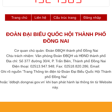
Trang chủ
Liên hệ
Cấu trúc trang
Đăng nhập
ĐOÀN ĐẠI BIỂU QUỐC HỘI THÀNH PHỐ
ĐỒNG NAI
Cơ quan chủ quản: Đoàn ĐBQH thành phố Đồng Nai
Chịu trách nhiệm: Văn phòng Đoàn ĐBQH và HĐND thành phố​
Địa chỉ: Số 377 đường 30/4, P. Trấn Biên, Thành phố Đồng Nai
Điện thoại: 02513.947.948; Fax: 02518.820.286​; Email:
Ghi rõ nguồn 'Trang Thông tin điện tử Đoàn Đại Biểu Quốc Hội Thành
phố ​Đồng Nai'
hoặc 'ddbqh.dongnai.gov.vn' khi bạn phát hành lại thông tin từ Website
này. ​​