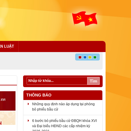
ÁN LUẬT
Tìm
THÔNG BÁO
Những quy định nào áp dụng tại phòng
bỏ phiếu bầu cử
6 bước bỏ phiếu bầu cử ĐBQH khóa XVI
và Đại biểu HĐND các cấp nhiệm kỳ
2026-2031