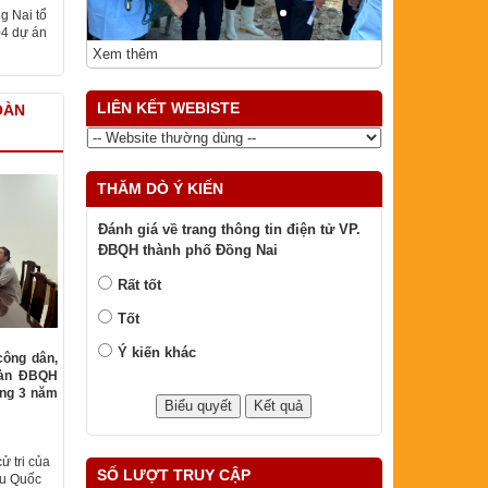
g Nai tổ
04 dự án
Xem thêm
LIÊN KẾT WEBISTE
OÀN
THĂM DÒ Ý KIẾN
Đánh giá về trang thông tin điện tử VP.
ĐBQH thành phố Đồng Nai
Rất tốt
Tốt
Ý kiến khác
công dân,
oàn ĐBQH
áng 3 năm
ử tri của
SỐ LƯỢT TRUY CẬP
ểu Quốc