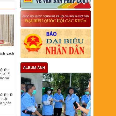
hính sách
ALBUM ẢNH
ội tỉnh
quà Tết
ăn tại
i tỉnh tổ
 Luật
và dự án