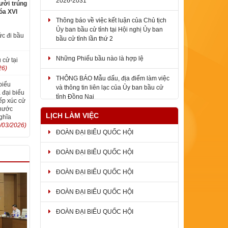
ười trúng
óa XVI
Thông báo về việc kết luận của Chủ tịch
Ủy ban bầu cử tỉnh tại Hội nghị Ủy ban
bầu cử tỉnh lần thứ 2
ức đi bầu
Những Phiếu bầu nào là hợp lệ
 cử tại
26)
THÔNG BÁO Mẫu dấu, địa điểm làm việc
và thông tin liên lạc của Ủy ban bầu cử
biểu
tỉnh Đồng Nai
 đại biểu
ếp xúc cử
Phước
LỊCH LÀM VIỆC
ghĩa
/03/2026)
ĐOÀN ĐẠI BIỂU QUỐC HỘI
ĐOÀN ĐẠI BIỂU QUỐC HỘI
ĐOÀN ĐẠI BIỂU QUỐC HỘI
ĐOÀN ĐẠI BIỂU QUỐC HỘI
ĐOÀN ĐẠI BIỂU QUỐC HỘI