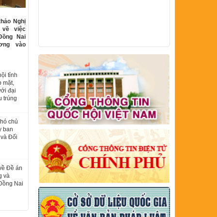
thảo Nghị
 về việc
Đồng Nai
ương vào
ội tỉnh
p mặt,
với đại
u trúng
Phó chủ
y ban
 và Đối
về Đề án
g và
 Đồng Nai