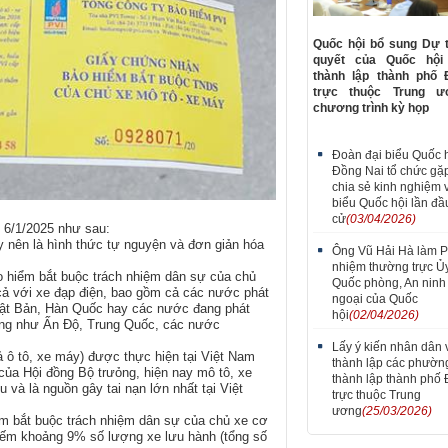
Quốc hội bổ sung Dự 
quyết của Quốc hội
thành lập thành phố 
trực thuộc Trung 
chương trình kỳ họp
Đoàn đại biểu Quốc h
Đồng Nai tổ chức gặ
chia sẻ kinh nghiệm 
biểu Quốc hội lần đầ
cử
(03/04/2026)
y 6/1/2025 như sau:
y nên là hình thức tự nguyện và đơn giản hóa
Ông Vũ Hải Hà làm 
nhiệm thường trực Ủ
ảo hiểm bắt buộc trách nhiệm dân sự của chủ
Quốc phòng, An ninh
 cả với xe đạp điện, bao gồm cả các nước phát
ngoại của Quốc
hật Bản, Hàn Quốc hay các nước đang phát
hội
(02/04/2026)
hông như Ấn Độ, Trung Quốc, các nước
Lấy ý kiến nhân dân 
 ô tô, xe máy) được thực hiện tại Việt Nam
thành lập các phườn
ủa Hội đồng Bộ trưỏng, hiện nay mô tô, xe
thành lập thành phố
 và là nguồn gây tai nạn lớn nhất tại Việt
trực thuộc Trung
ương
(25/03/2026)
ểm bắt buộc trách nhiệm dân sự của chủ xe cơ
hiếm khoảng 9% số lượng xe lưu hành (tổng số