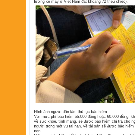
lượng xe máy ở Việt Nam đạt khoảng 72 triệu chiếc).
Hình ảnh người dân làm thủ tục bảo hiểm.
Với mức phí bảo hiểm 55.000 đồng hoặc 60.000 đồng, khi
về sức khỏe, tính mạng, sẽ được bảo hiểm chi trả cho ng
người trong một vụ tai nạn, về tài sản sẽ được bảo hiểm ch
nạn.