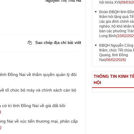
Nguyễn Thị Thu Hà
hội khóa XVI
(09/03/2
Đoàn ĐBQH tỉnh Đồn
thăm hỏi tặng quà Tết
các gia đình chính sá
nghèo, hộ khó khăn t
bàn các phường Trản
Long Bình
(10/02/202
Sao chép địa chỉ bài viết
ĐBQH Nguyễn Công
thăm, chúc Tết chùa
Quang, tỉnh Đồng
Nai
(06/02/2026)
i tỉnh Đồng Nai về thẩm quyền quản lý đội
THÔNG TIN KINH TẾ
HỘI
ai về tổ chức bộ máy và chính sách cán bộ
 cử tri tỉnh Đồng Nai về giá đất bồi
)
Đồng Nai về xúc tiến thương mại, phân cấp
)