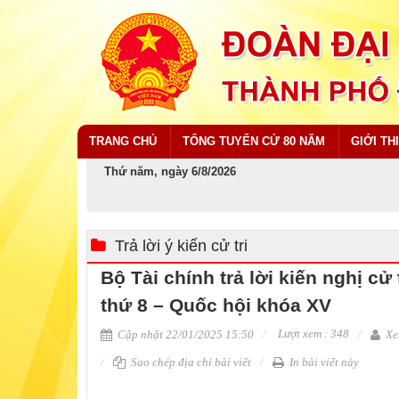
TRANG CHỦ
TỔNG TUYỂN CỬ 80 NĂM
GIỚI TH
Thứ năm, ngày 6/8/2026
Trả lời ý kiến cử tri
Bộ Tài chính trả lời kiến nghị cử
thứ 8 – Quốc hội khóa XV
Lượt xem : 348
Cập nhật 22/01/2025 15:50
Xe
Sao chép địa chỉ bài viết
In bài viết này