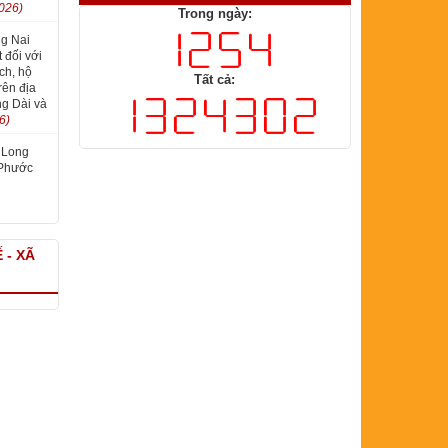
026)
Trong ngày:
g Nai
 đối với
ch, hộ
Tất cả:
rên địa
g Dài và
6)
 Long
 Phước
 - XÃ