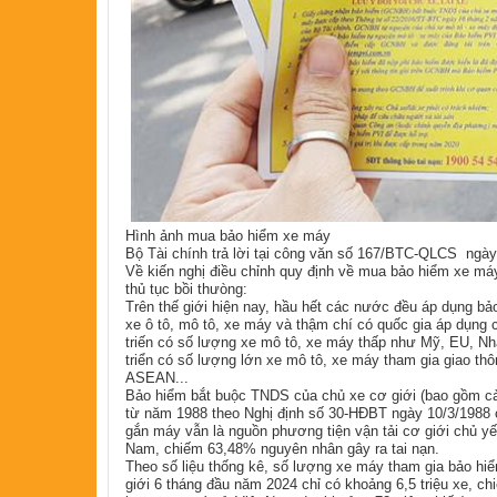
Hình ảnh mua bảo hiểm xe máy
Bộ Tài chính trả lời tại công văn số 167/BTC-QLCS ngà
Về kiến nghị điều chỉnh quy định về mua bảo hiểm xe má
thủ tục bồi thưòng:
Trên thế giới hiện nay, hầu hết các nước đều áp dụng b
xe ô tô, mô tô, xe máy và thậm chí có quốc gia áp dụng
triến có số lượng xe mô tô, xe máy thấp như Mỹ, EU, N
triển có số lượng lớn xe mô tô, xe máy tham gia giao t
ASEAN...
Bảo hiểm bắt buộc TNDS của chủ xe cơ giới (bao gồm cả
từ năm 1988 theo Nghị định số 30-HĐBT ngày 10/3/1988 c
gắn máy vẫn là nguồn phương tiện vận tải cơ giới chủ yếu
Nam, chiếm 63,48% nguyên nhân gây ra tai nạn.
Theo số liệu thống kê, số lượng xe máy tham gia bảo hi
giới 6 tháng đầu năm 2024 chỉ có khoảng 6,5 triệu xe, c