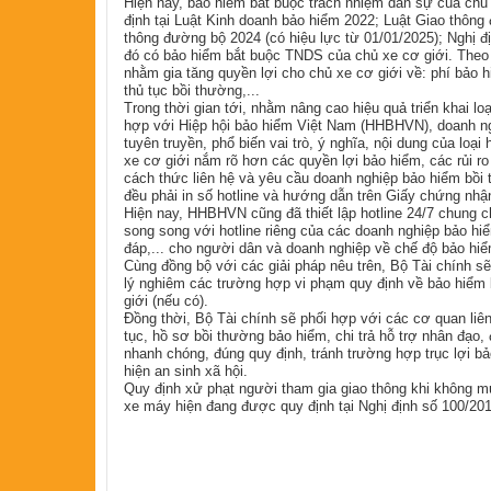
Hiện nay, bảo hiểm bắt buộc trách nhiệm dân sự của ch
định tại Luật Kinh doanh bảo hiểm 2022; Luật Giao thông 
thông đường bộ 2024 (có hiệu lực từ 01/01/2025); Nghị 
đó có bảo hiểm bắt buộc TNDS của chủ xe cơ giới. Theo 
nhằm gia tăng quyền lợi cho chủ xe cơ giới về: phí bảo h
thủ tục bồi thường,...
Trong thời gian tới, nhằm nâng cao hiệu quả triển khai loạ
hợp với Hiệp hội bảo hiểm Việt Nam (HHBHVN), doanh ng
tuyên truyền, phổ biến vai trò, ý nghĩa, nội dung của lo
xe cơ giới nắm rõ hơn các quyền lợi bảo hiểm, các rủi r
cách thức liên hệ và yêu cầu doanh nghiệp bảo hiểm bồi
đều phải in số hotline và hướng dẫn trên Giấy chứng nhậ
Hiện nay, HHBHVN cũng đã thiết lập hotline 24/7 chung c
song song với hotline riêng của các doanh nghiệp bảo hiể
đáp,... cho người dân và doanh nghiệp về chế độ bảo hiể
Cùng đồng bộ với các giải pháp nêu trên, Bộ Tài chính sẽ
lý nghiêm các trường hợp vi phạm quy định về bảo hiểm 
giới (nếu có).
Đồng thời, Bộ Tài chính sẽ phối hợp với các cơ quan liên
tục, hồ sơ bồi thường bảo hiểm, chi trả hỗ trợ nhân đạo,
nhanh chóng, đúng quy định, tránh trường hợp trục lợi bả
hiện an sinh xã hội.
Quy định xử phạt người tham gia giao thông khi không 
xe máy hiện đang được quy định tại Nghị định số 100/2