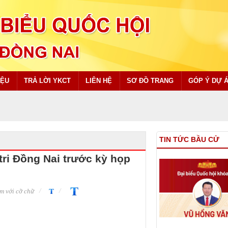
IỆU
TRẢ LỜI YKCT
LIÊN HỆ
SƠ ĐỒ TRANG
GÓP Ý DỰ 
TIN TỨC BẦU CỬ
 tri Đồng Nai trước kỳ họp
m với cỡ chữ