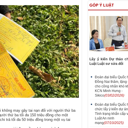
GÓP Ý LUẬT
Lấy ý kiến Dự thảo c
Luật Luật sư sửa đổi
Đoàn đại biểu Quốc h
Đồng Nai thăm, tặng 
cho công nhân khó kh
KCN Minh Hưng -
Sikico
(03/02/2026)
Đoàn đại biểu Quốc hộ
chức lấy ý kiến dự án
 không may gây tai nạn đối với người thứ ba
Tình trạng khẩn cấp 
ười thứ ba tối đa 150 triệu đồng cho một
Luật An ninh
i trả tối đa 50 triệu đồng trong một vụ tai
mạng
(07/10/2025)