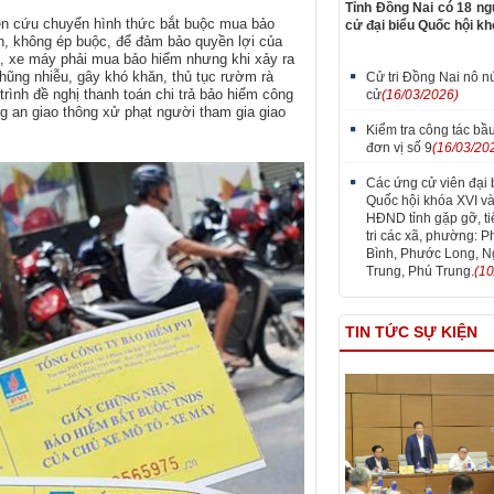
Tỉnh Đồng Nai có 18 ng
iên cứu chuyển hình thức bắt buộc mua bảo
cử đại biểu Quốc hội kh
n, không ép buộc, để đảm bảo quyền lợi của
ô, xe máy phải mua bảo hiểm nhưng khi xảy ra
 nhũng nhiễu, gây khó khăn, thủ tục rườm rà
Cử tri Đồng Nai nô n
rình đề nghị thanh toán chi trả bảo hiểm công
cử
(16/03/2026)
ng an giao thông xử phạt người tham gia giao
Kiểm tra công tác bầu
đơn vị số 9
(16/03/20
Các ứng cử viên đại 
Quốc hội khóa XVI và
HĐND tỉnh gặp gỡ, ti
tri các xã, phường: 
Bình, Phước Long, N
Trung, Phú Trung.
(10
TIN TỨC SỰ KIỆN