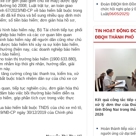
ủ xe cơ giới (bao gồm chủ xe máy) được quy
Đoàn ĐBQH tỉnh Đồn
đường bộ 2008; Luật trật tự, an toàn giao
chức hội nghị góp ý 
định 67/2023/NĐ-CP về bảo hiểm bắt buộc trong
Luật
(06/05/2025)
đó đã kế thừa và bổ sung nhiều quy định mới
iểm; số tiền bảo hiểm; đơn giản hóa hồ sơ,
i hình bảo hiểm này, Bộ Tài chính tiếp tục phối
TIN HOẠT ĐỘNG Đ
hiệp bảo hiểm và các cơ quan liên quan
ĐBQH THÀNH PHỐ
ại hình bảo hiểm này để người dân cũng như chủ
o được bảo hiểm khi xảy ra sự kiện bảo hiểm,
 thường (hiện nay, các doanh nghiệp bảo hiểm
n bảo hiểm).
ho toàn thị trường bảo hiểm (1900.633.880),
m nhằm kịp thòi ghi nhận, hướng dẫn, giải
m này.
 tăng cường công tác thanh tra, kiểm tra, xử
bắt buộc trách nhiệm dân sự của chủ xe cơ
 quan, tiếp tục nghiên cứu, đơn giản hóa thủ
 đảm bảo việc bồi thường bảo hiểm diễn ra
o hiểm, góp phần tích cực trong việc thực
Kết quả công tác tiếp 
xử lý đơn thư của Đ
mua bảo hiểm bắt buộc TNDS của chủ xe mô tô,
tỉnh Đồng Nai trong th
019/NĐ-CP ngày 30/12/2019 của Chính phủ
2026
Hoàn thành tiếp xúc c
người ứng cử đại bi