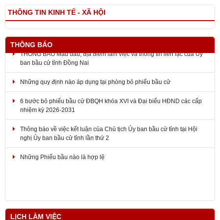
THÔNG TIN KINH TẾ - XÃ HỘI
THÔNG BÁO
THÔNG BÁO Mẫu dấu, địa điểm làm việc và thông tin liên lạc của Ủy
ban bầu cử tỉnh Đồng Nai
Những quy định nào áp dụng tại phòng bỏ phiếu bầu cử
6 bước bỏ phiếu bầu cử ĐBQH khóa XVI và Đại biểu HĐND các cấp
nhiệm kỳ 2026-2031
Thông báo về việc kết luận của Chủ tịch Ủy ban bầu cử tỉnh tại Hội
nghị Ủy ban bầu cử tỉnh lần thứ 2
Những Phiếu bầu nào là hợp lệ
LỊCH LÀM VIỆC