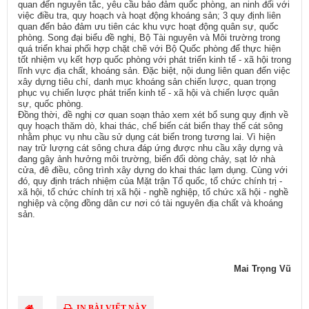
quan đến nguyên tắc, yêu cầu bảo đảm quốc phòng, an ninh đối với
việc điều tra, quy hoạch và hoạt động khoáng sản; 3 quy định liên
quan đến bảo đảm ưu tiên các khu vực hoạt động quân sự, quốc
phòng. Song đại biểu đề nghị, Bộ Tài nguyên và Môi trường trong
quá triển khai phối hợp chặt chẽ với Bộ Quốc phòng để thực hiện
tốt nhiệm vụ kết hợp quốc phòng với phát triển kinh tế - xã hội trong
lĩnh vực địa chất, khoáng sản. Đặc biệt, nội dung liên quan đến việc
xây dựng tiêu chí, danh mục khoáng sản chiến lược, quan trọng
phục vụ chiến lược phát triển kinh tế - xã hội và chiến lược quân
sự, quốc phòng.
Đồng thời, đề nghị cơ quan soạn thảo xem xét bổ sung quy định về
quy hoạch thăm dò, khai thác, chế biến cát biển thay thế cát sông
nhằm phục vụ nhu cầu sử dụng cát biển trong tương lai. Vì hiện
nay trữ lượng cát sông chưa đáp ứng được nhu cầu xây dựng và
đang gây ảnh hưởng môi trường, biến đổi dòng chảy, sạt lở nhà
cửa, đê điều, công trình xây dựng do khai thác lạm dụng. Cùng với
đó, quy định trách nhiệm của Mặt trận Tổ quốc, tổ chức chính trị -
xã hội, tổ chức chính trị xã hội - nghề nghiệp, tổ chức xã hội - nghề
nghiệp và cộng đồng dân cư nơi có tài nguyên địa chất và khoáng
sản.
Mai Trọng Vũ
IN BÀI VIẾT NÀY