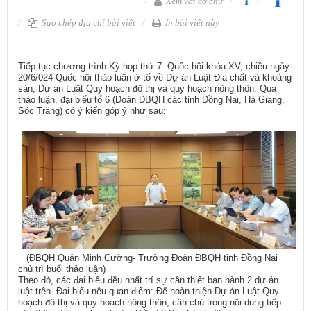
Xem với cỡ chữ
Sao chép địa chỉ bài viết
In bài viết này
Tiếp tục chương trình Kỳ họp thứ 7- Quốc hội khóa XV, chiều ngày
20/6/024 Quốc hội thảo luận ở tổ về Dự án Luật Địa chất và khoáng
sản, Dự án Luật Quy hoạch đô thị và quy hoạch nông thôn. Qua
thảo luận, đại biểu tổ 6 (Đoàn ĐBQH các tỉnh Đồng Nai, Hà Giang,
Sóc Trăng) có ý kiến góp ý như sau:
(ĐBQH Quản Minh Cường- Trưởng Đoàn ĐBQH tỉnh Đồng Nai
chủ trì buổi thảo luận)
Theo đó, các đại biểu đều nhất trí sự cần thiết ban hành 2 dự án
luật trên. Đại biểu nêu quan điểm: Để hoàn thiện Dự án Luật Quy
hoạch đô thị và quy hoạch nông thôn, cần chú trọng nội dung tiếp