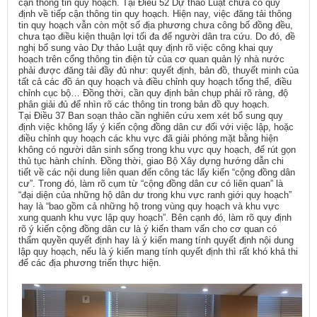
cận thông tin quy hoạch. Tại Điều 52 Dự thảo Luật chưa có quy
định về tiếp cận thông tin quy hoạch. Hiện nay, việc đăng tải thông
tin quy hoạch vẫn còn một số địa phương chưa công bố đồng đều,
chưa tạo điều kiện thuận lợi tối đa để người dân tra cứu. Do đó, đề
nghị bổ sung vào Dự thảo Luật quy định rõ việc công khai quy
hoạch trên cổng thông tin điện tử của cơ quan quản lý nhà nước
phải được đăng tải đầy đủ như: quyết định, bản đồ, thuyết minh của
tất cả các đồ án quy hoạch và điều chỉnh quy hoạch tổng thể, điều
chỉnh cục bộ… Đồng thời, cần quy định bản chụp phải rõ ràng, độ
phân giải đủ để nhìn rõ các thông tin trong bản đồ quy hoạch.
Tại Điều 37 Ban soạn thảo cần nghiên cứu xem xét bổ sung quy
định việc không lấy ý kiến cộng đồng dân cư đối với việc lập, hoặc
điều chỉnh quy hoạch các khu vực đã giải phóng mặt bằng hiện
không có người dân sinh sống trong khu vực quy hoạch, để rút gọn
thủ tục hành chính. Đồng thời, giao Bộ Xây dựng hướng dẫn chi
tiết về các nội dung liên quan đến công tác lấy kiến “cộng đồng dân
cư”. Trong đó, làm rõ cụm từ “cộng đồng dân cư có liên quan” là
“đại diện của những hộ dân dư trong khu vực ranh giới quy hoạch”
hay là “bao gồm cả những hộ trong vùng quy hoạch và khu vực
xung quanh khu vực lập quy hoạch”. Bên cạnh đó, làm rõ quy định
rõ ý kiến cộng đồng dân cư là ý kiến tham vấn cho cơ quan có
thẩm quyền quyết định hay là ý kiến mang tính quyết định nội dung
lập quy hoạch, nếu là ý kiến mang tính quyết định thì rất khó khả thi
để các địa phương triển thực hiện.