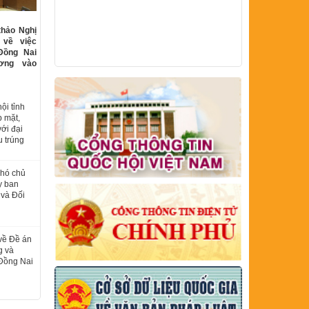
thảo Nghị
 về việc
Đồng Nai
ương vào
ội tỉnh
p mặt,
với đại
u trúng
Phó chủ
y ban
 và Đối
về Đề án
g và
 Đồng Nai