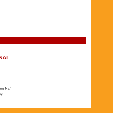
NAI
ng Nai'
 ​​