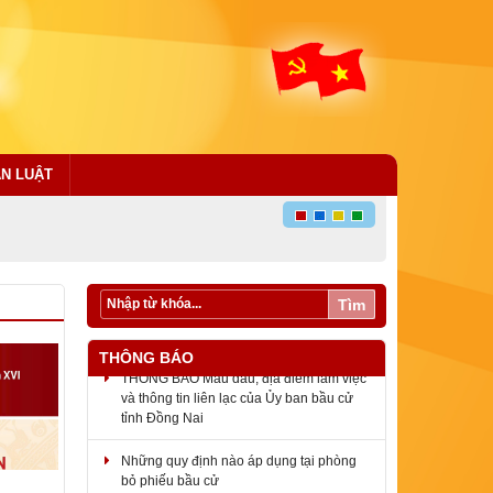
ÁN LUẬT
Tìm
THÔNG BÁO
THÔNG BÁO Mẫu dấu, địa điểm làm việc
và thông tin liên lạc của Ủy ban bầu cử
tỉnh Đồng Nai
Những quy định nào áp dụng tại phòng
bỏ phiếu bầu cử