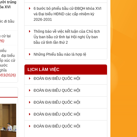
ười trúng
6 bước bỏ phiếu bầu cử ĐBQH khóa XVI
óa XVI
và Đại biểu HĐND các cấp nhiệm kỳ
2026-2031
ức đi bầu
Thông báo về việc kết luận của Chủ tịch
Ủy ban bầu cử tỉnh tại Hội nghị Ủy ban
 cử tại
bầu cử tỉnh lần thứ 2
26)
Những Phiếu bầu nào là hợp lệ
biểu
 đại biểu
ếp xúc cử
Phước
LỊCH LÀM VIỆC
ghĩa
/03/2026)
ĐOÀN ĐẠI BIỂU QUỐC HỘI
ĐOÀN ĐẠI BIỂU QUỐC HỘI
ĐOÀN ĐẠI BIỂU QUỐC HỘI
ĐOÀN ĐẠI BIỂU QUỐC HỘI
ĐOÀN ĐẠI BIỂU QUỐC HỘI