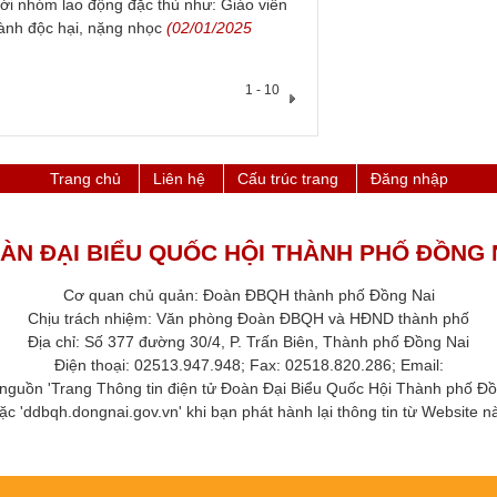
với nhóm lao động đặc thù như: Giáo viên
ành độc hại, nặng nhọc
(02/01/2025
1 - 10
Trang chủ
Liên hệ
Cấu trúc trang
Đăng nhập
ÀN ĐẠI BIỂU QUỐC HỘI THÀNH PHỐ ĐỒNG 
Cơ quan chủ quản: Đoàn ĐBQH thành phố Đồng Nai
Chịu trách nhiệm: Văn phòng Đoàn ĐBQH và HĐND thành phố​
Địa chỉ: Số 377 đường 30/4, P. Trấn Biên, Thành phố Đồng Nai
Điện thoại: 02513.947.948; Fax: 02518.820.286​; Email:
 nguồn 'Trang Thông tin điện tử Đoàn Đại Biểu Quốc Hội Thành phố ​Đồ
ặc 'ddbqh.dongnai.gov.vn' khi bạn phát hành lại thông tin từ Website này.