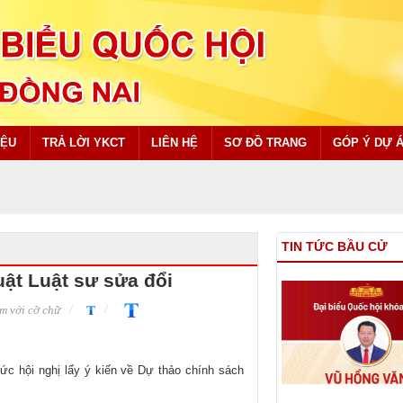
IỆU
TRẢ LỜI YKCT
LIÊN HỆ
SƠ ĐỒ TRANG
GÓP Ý DỰ 
TIN TỨC BẦU CỬ
uật Luật sư sửa đổi
m với cỡ chữ
c hội nghị lấy ý kiến về Dự thảo chính sách