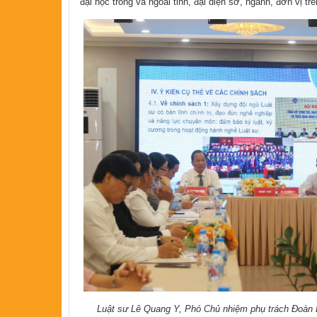
đại học trong và ngoài tỉnh, đại diện sở, ngành, đơn vị trê
Luật sư Lê Quang Y, Phó Chủ nhiệm phụ trách Đoàn Lu