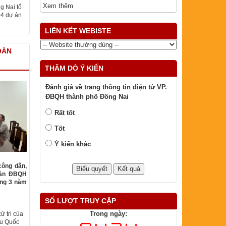
g Nai tổ
04 dự án
Xem thêm
LIÊN KẾT WEBISTE
OÀN
THĂM DÒ Ý KIẾN
Đánh giá về trang thông tin điện tử VP.
ĐBQH thành phố Đồng Nai
Rất tốt
Tốt
Ý kiến khác
công dân,
oàn ĐBQH
áng 3 năm
ử tri của
SỐ LƯỢT TRUY CẬP
ểu Quốc