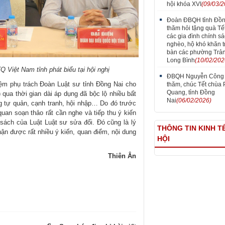
hội khóa XVI
(09/03/2
Đoàn ĐBQH tỉnh Đồn
thăm hỏi tặng quà Tết
các gia đình chính sá
nghèo, hộ khó khăn t
bàn các phường Trản
Long Bình
(10/02/202
 Việt Nam tỉnh phát biểu tại hội nghị
ĐBQH Nguyễn Công
m phụ trách Đoàn Luật sư tỉnh Đồng Nai cho
thăm, chúc Tết chùa
Quang, tỉnh Đồng
qua thời gian dài áp dụng đã bộc lộ nhiều bất
Nai
(06/02/2026)
g tự quản, cạnh tranh, hội nhập… Do đó trước
quan soạn thảo rất cần nghe và tiếp thu ý kiến
sách của Luật Luật sư sửa đổi. Đó cũng là lý
THÔNG TIN KINH TẾ
hận được rất nhiều ý kiến, quan điểm, nội dung
HỘI
Thiên Ân