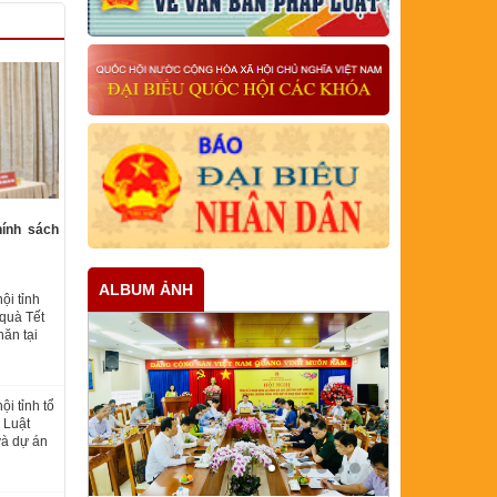
hính sách
ALBUM ẢNH
ội tỉnh
quà Tết
ăn tại
i tỉnh tổ
 Luật
và dự án