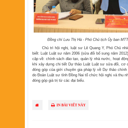
Đồng chí Lưu Thị Hà - Phó Chủ tịch Ủy ban MTTQ
Chủ trì hội nghị, luật sư Lê Quang Y, Phó Chủ nhiệ
biết: Luật Luật sư năm 2006 (sửa đổi bổ sung năm 2012) 
cập về: chính sách đào tạo, quản lý nhà nước, hoạt độn
khi xây dựng chi tiết Dự thảo Luật Luật sư sửa đổi, cơ 
đóng góp của giới chuyên gia pháp lý về Dự thảo chính 
do Đoàn Luật sư tỉnh Đồng Nai tổ chức hội nghị và thu n
đóng góp giá trị từ các đại biểu.
IN BÀI VIẾT NÀY