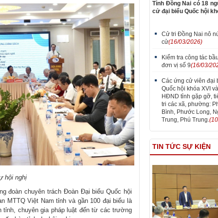
Tỉnh Đồng Nai có 18 ng
cử đại biểu Quốc hội kh
Cử tri Đồng Nai nô n
cử
(16/03/2026)
Kiểm tra công tác bầu
đơn vị số 9
(16/03/20
Các ứng cử viên đại 
Quốc hội khóa XVI và
HĐND tỉnh gặp gỡ, ti
tri các xã, phường: 
Bình, Phước Long, N
Trung, Phú Trung.
(10
TIN TỨC SỰ KIỆN
ự hội nghị
 đoàn chuyên trách Đoàn Đại biểu Quốc hội
an MTTQ Việt Nam tỉnh và gần 100 đại biểu là
n tỉnh, chuyên gia pháp luật đến từ các trường