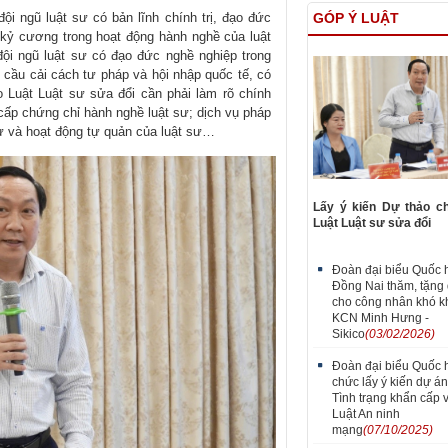
GÓP Ý LUẬT
 ngũ luật sư có bản lĩnh chính trị, đạo đức
kỷ cương trong hoạt động hành nghề của luật
đội ngũ luật sư có đạo đức nghề nghiệp trong
 cầu cải cách tư pháp và hội nhập quốc tế, có
 Luật Luật sư sửa đổi cần phải làm rõ chính
 cấp chứng chỉ hành nghề luật sư; dịch vụ pháp
sư và hoạt động tự quản của luật sư…
Lấy ý kiến Dự thảo c
Luật Luật sư sửa đổi
Đoàn đại biểu Quốc h
Đồng Nai thăm, tặng 
cho công nhân khó kh
KCN Minh Hưng -
Sikico
(03/02/2026)
Đoàn đại biểu Quốc hộ
chức lấy ý kiến dự án
Tình trạng khẩn cấp 
Luật An ninh
mạng
(07/10/2025)