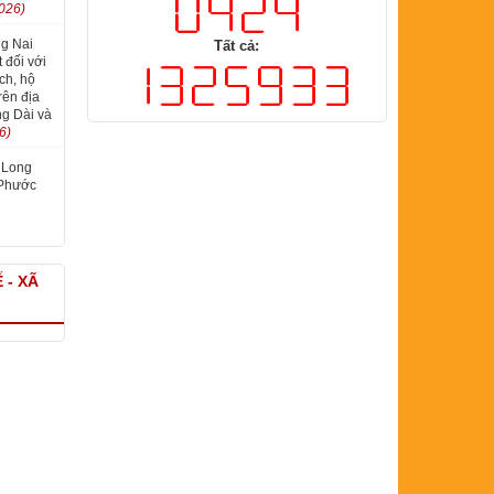
026)
Trong ngày:
g Nai
 đối với
ch, hộ
Tất cả:
rên địa
g Dài và
6)
 Long
 Phước
 - XÃ