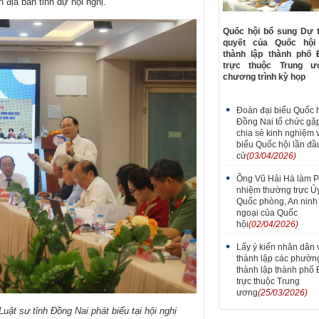
n địa bàn tỉnh dự hội nghị.
Quốc hội bổ sung Dự 
quyết của Quốc hội
thành lập thành phố 
trực thuộc Trung 
chương trình kỳ họp
Đoàn đại biểu Quốc h
Đồng Nai tổ chức gặ
chia sẻ kinh nghiệm 
biểu Quốc hội lần đầ
cử
(03/04/2026)
Ông Vũ Hải Hà làm 
nhiệm thường trực Ủ
Quốc phòng, An ninh
ngoại của Quốc
hội
(02/04/2026)
Lấy ý kiến nhân dân 
thành lập các phườn
thành lập thành phố
trực thuộc Trung
ương
(25/03/2026)
ật sư tỉnh Đồng Nai phát biểu tại hội nghị