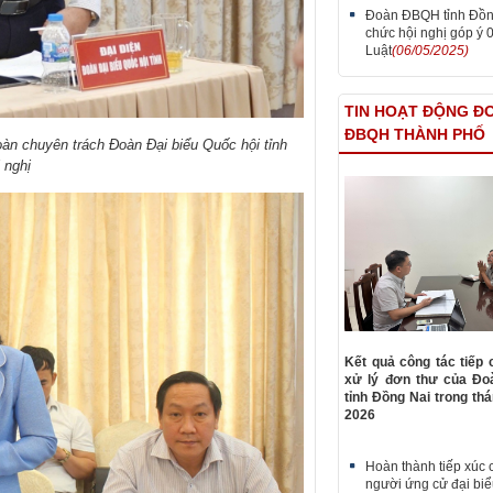
Đoàn ĐBQH tỉnh Đồn
chức hội nghị góp ý 
Luật
(06/05/2025)
TIN HOẠT ĐỘNG Đ
ĐBQH THÀNH PHỐ
àn chuyên trách Đoàn Đại biểu Quốc hội tỉnh
i nghị
Kết quả công tác tiếp 
xử lý đơn thư của Đ
tỉnh Đồng Nai trong th
2026
Hoàn thành tiếp xúc c
người ứng cử đại bi