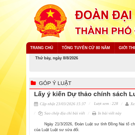
TRANG CHỦ
TỔNG TUYỂN CỬ 80 NĂM
GIỚI TH
Thứ bảy, ngày 8/8/2026
GÓP Ý LUẬT
Lấy ý kiến Dự thảo chính sách L
Lượt xem : 228
Cập nhật 23/03/2026 15:37
Xe
Sao chép địa chỉ bài viết
In bài viết này
​ Ngày 21/3/2026, Đoàn Luật sư tỉnh Đồng Nai tổ chứ
của Luật Luật sư sửa đổi.