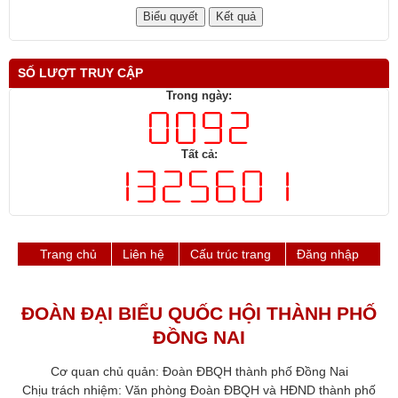
SỐ LƯỢT TRUY CẬP
Trong ngày:
Tất cả:
Trang chủ
Liên hệ
Cấu trúc trang
Đăng nhập
ĐOÀN ĐẠI BIỂU QUỐC HỘI THÀNH PHỐ
ĐỒNG NAI
Cơ quan chủ quản: Đoàn ĐBQH thành phố Đồng Nai
Chịu trách nhiệm: Văn phòng Đoàn ĐBQH và HĐND thành phố​