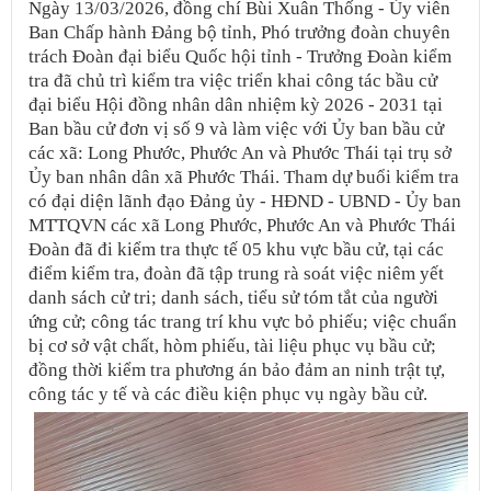
Ngày 13/03/2026, đồng chí Bùi Xuân Thống - Ủy viên
Ban Chấp hành Đảng bộ tỉnh, Phó trưởng đoàn chuyên
trách Đoàn đại biểu Quốc hội tỉnh - Trưởng Đoàn kiểm
tra đã chủ trì kiểm tra việc triển khai công tác bầu cử
đại biểu Hội đồng nhân dân nhiệm kỳ 2026 - 2031 tại
Ban bầu cử đơn vị số 9 và làm việc với Ủy ban bầu cử
các xã: Long Phước, Phước An và Phước Thái tại trụ sở
Ủy ban nhân dân xã Phước Thái. Tham dự buổi kiểm tra
có đại diện lãnh đạo Đảng ủy - HĐND - UBND - Ủy ban
MTTQVN các xã Long Phước, Phước An và Phước Thái
Đoàn đã đi kiểm tra thực tế 05 khu vực bầu cử, tại các
điểm kiểm tra, đoàn đã tập trung rà soát việc niêm yết
danh sách cử tri; danh sách, tiểu sử tóm tắt của người
ứng cử; công tác trang trí khu vực bỏ phiếu; việc chuẩn
bị cơ sở vật chất, hòm phiếu, tài liệu phục vụ bầu cử;
đồng thời kiểm tra phương án bảo đảm an ninh trật tự,
công tác y tế và các điều kiện phục vụ ngày bầu cử.