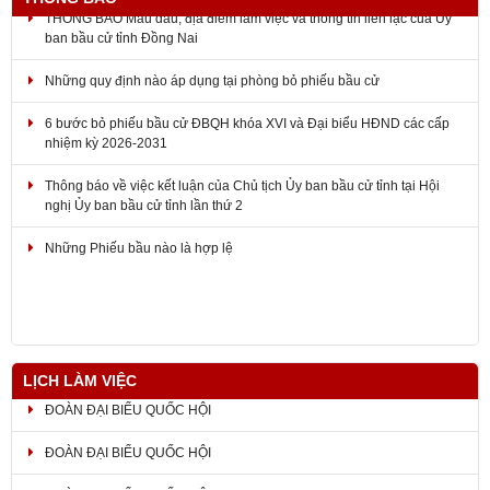
THÔNG BÁO Mẫu dấu, địa điểm làm việc và thông tin liên lạc của Ủy
ban bầu cử tỉnh Đồng Nai
Những quy định nào áp dụng tại phòng bỏ phiếu bầu cử
6 bước bỏ phiếu bầu cử ĐBQH khóa XVI và Đại biểu HĐND các cấp
nhiệm kỳ 2026-2031
Thông báo về việc kết luận của Chủ tịch Ủy ban bầu cử tỉnh tại Hội
nghị Ủy ban bầu cử tỉnh lần thứ 2
Những Phiếu bầu nào là hợp lệ
LỊCH LÀM VIỆC
ĐOÀN ĐẠI BIỂU QUỐC HỘI
ĐOÀN ĐẠI BIỂU QUỐC HỘI