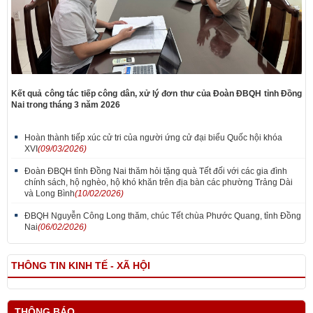
Kết quả công tác tiếp công dân, xử lý đơn thư của Đoàn ĐBQH tỉnh Đồng
Nai trong tháng 3 năm 2026
Hoàn thành tiếp xúc cử tri của người ứng cử đại biểu Quốc hội khóa
XVI
(09/03/2026)
Đoàn ĐBQH tỉnh Đồng Nai thăm hỏi tặng quà Tết đối với các gia đình
chính sách, hộ nghèo, hộ khó khăn trên địa bàn các phường Trảng Dài
và Long Bình
(10/02/2026)
ĐBQH Nguyễn Công Long thăm, chúc Tết chùa Phước Quang, tỉnh Đồng
Nai
(06/02/2026)
THÔNG TIN KINH TẾ - XÃ HỘI
THÔNG BÁO