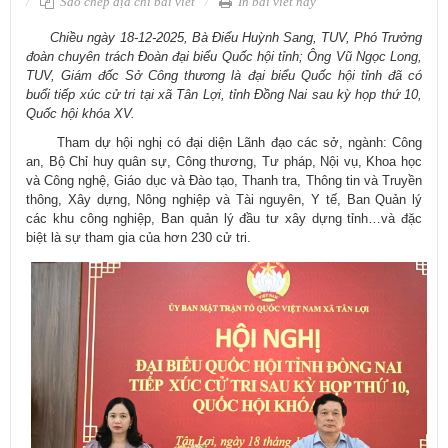
Sao chép địa chỉ bài viết
In bài viết này
​ Chiều ngày 18-12-2025, Bà Điểu Huỳnh Sang, TUV, Phó Trưởng
đoàn chuyên trách Đoàn đại biểu Quốc hội tỉnh; Ông Vũ Ngọc Long,
TUV, Giám đốc Sở Công thương là đại biểu Quốc hội tỉnh đã có
buổi tiếp xúc cử tri tại xã Tân Lợi, tỉnh Đồng Nai sau kỳ họp thứ 10,
Quốc hội khóa XV.
Tham dự hội nghị có đại diện Lãnh đạo các sở, ngành: Công
an, Bộ Chỉ huy quân sự, Công thương, Tư pháp, Nội vụ, Khoa học
và Công nghệ, Giáo dục và Đào tạo, Thanh tra, Thông tin và Truyền
thông, Xây dựng, Nông nghiệp và Tài nguyên, Y tế, Ban Quản lý
các khu công nghiệp, Ban quản lý đầu tư xây dựng tỉnh…và đặc
biệt là sự tham gia của hơn 230 cử tri.