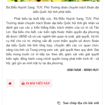
​Bà Điểu Huỳnh Sang, TUV, Phó Trưởng đoàn chuyên trách Đoàn đại
biểu Quốc hội tỉnh phát biểu
Phát biểu tại buổi tiếp xúc, Bà Điểu Huỳnh Sang, TUV, Phó
Trưởng đoàn chuyên trách Đoàn đại biểu Quốc hội tỉnh ghi nhận và
đánh giá cao các ý kiến thẳng thắn, trách nhiệm của cử tri xã Tân
Lợi. Đại biểu cho biết, các kiến nghị thuộc thẩm quyền địa phương
đã được UBND xã và các ngành liên quan rà soát, giải quyết, trả lời
cụ thể cho cử tri; những vấn đề vượt thẩm quyền sẽ được Đoàn
đại biểu Quốc hội tỉnh tổng hợp, chuyển đến các cơ quan chức
năng của tỉnh và Trung ương xem xét, giải quyết theo quy định. Đại
biểu mong muốn cử tri tiếp tục theo dõi, giám sát việc giải quyết
kiến nghị, đồng hành cùng chính quyền trong phát triển kinh tế - xã
hội, giữ gìn an ninh trật tự tại địa phương.​
ANH NAM - MINH HUY
IN BÀI VIẾT NÀY
Sao chép địa chỉ bài viết