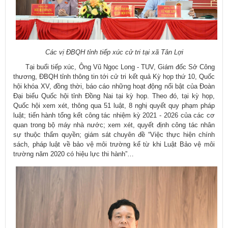
​Các vị ĐBQH tỉnh tiếp xúc cử tri tại xã Tân Lợi
Tại buổi tiếp xúc, Ông Vũ Ngọc Long - TUV, Giám đốc Sở Công
thương, ĐBQH tỉnh thông tin tới cử tri kết quả Kỳ họp thứ 10, Quốc
hội khóa XV, đồng thời, báo cáo những hoạt động nổi bật của Đoàn
Đại biểu Quốc hội tỉnh Đồng Nai tại kỳ họp. Theo đó, tại kỳ họp,
Quốc hội xem xét, thông qua 51 luật, 8 nghị quyết quy phạm pháp
luật; tiến hành tổng kết công tác nhiệm kỳ 2021 - 2026 của các cơ
quan trong bộ máy nhà nước; xem xét, quyết định công tác nhân
sự thuộc thẩm quyền; giám sát chuyên đề “Việc thực hiện chính
sách, pháp luật về bảo vệ môi trường kể từ khi Luật Bảo vệ môi
trường năm 2020 có hiệu lực thi hành”…