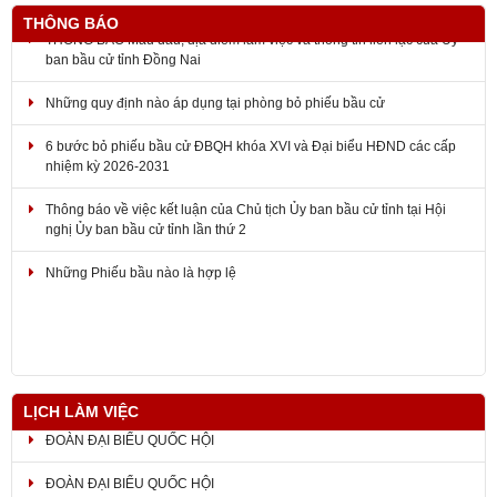
THÔNG BÁO
THÔNG BÁO Mẫu dấu, địa điểm làm việc và thông tin liên lạc của Ủy
ban bầu cử tỉnh Đồng Nai
Những quy định nào áp dụng tại phòng bỏ phiếu bầu cử
6 bước bỏ phiếu bầu cử ĐBQH khóa XVI và Đại biểu HĐND các cấp
nhiệm kỳ 2026-2031
Thông báo về việc kết luận của Chủ tịch Ủy ban bầu cử tỉnh tại Hội
nghị Ủy ban bầu cử tỉnh lần thứ 2
Những Phiếu bầu nào là hợp lệ
LỊCH LÀM VIỆC
ĐOÀN ĐẠI BIỂU QUỐC HỘI
ĐOÀN ĐẠI BIỂU QUỐC HỘI