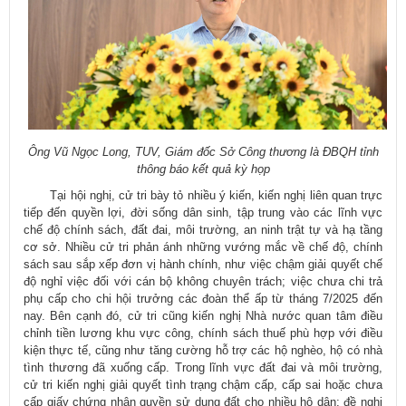
​Ông Vũ Ngọc Long, TUV, Giám đốc Sở Công thương là ĐBQH tỉnh
thông báo kết quả kỳ họp
Tại hội nghị, cử tri bày tỏ nhiều ý kiến, kiến nghị liên quan trực
tiếp đến quyền lợi, đời sống dân sinh, tập trung vào các lĩnh vực
chế độ chính sách, đất đai, môi trường, an ninh trật tự và hạ tầng
cơ sở. Nhiều cử tri phản ánh những vướng mắc về chế độ, chính
sách sau sắp xếp đơn vị hành chính, như việc chậm giải quyết chế
độ nghỉ việc đối với cán bộ không chuyên trách; việc chưa chi trả
phụ cấp cho chi hội trưởng các đoàn thể ấp từ tháng 7/2025 đến
nay. Bên cạnh đó, cử tri cũng kiến nghị Nhà nước quan tâm điều
chỉnh tiền lương khu vực công, chính sách thuế phù hợp với điều
kiện thực tế, cũng như tăng cường hỗ trợ các hộ nghèo, hộ có nhà
tình thương đã xuống cấp. Trong lĩnh vực đất đai và môi trường,
cử tri kiến nghị giải quyết tình trạng chậm cấp, cấp sai hoặc chưa
cấp giấy chứng nhận quyền sử dụng đất cho nhiều hộ dân; đề nghị