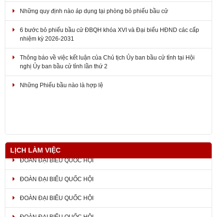
6 bước bỏ phiếu bầu cử ĐBQH khóa XVI và Đại biểu HĐND các cấp
nhiệm kỳ 2026-2031
Thông báo về việc kết luận của Chủ tịch Ủy ban bầu cử tỉnh tại Hội
nghị Ủy ban bầu cử tỉnh lần thứ 2
Những Phiếu bầu nào là hợp lệ
THÔNG BÁO Mẫu dấu, địa điểm làm việc và thông tin liên lạc của Ủy
ban bầu cử tỉnh Đồng Nai
LỊCH LÀM VIỆC
ĐOÀN ĐẠI BIỂU QUỐC HỘI
ĐOÀN ĐẠI BIỂU QUỐC HỘI
ĐOÀN ĐẠI BIỂU QUỐC HỘI