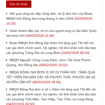
Các tin khác
Kết quả công tác tiếp công dân, xử lý đơn thư của Đoàn
ĐBQH tỉnh Đồng Nai trong tháng 3 năm 2026
(02/04/2026
10:25)
Hoàn thành tiếp xúc cử tri của người ứng cử đại biểu Quốc
hội khóa XVI
(09/03/2026 11:00)
Đoàn ĐBQH tỉnh Đồng Nai thăm hỏi tặng quà Tết đối với
các gia đình chính sách, hộ nghèo, hộ khó khăn trên địa bàn
các phường Trảng Dài và Long Bình
(10/02/2026 08:10)
ĐBQH Nguyễn Công Long thăm, chúc Tết chùa Phước
Quang, tỉnh Đồng Nai
(06/02/2026 10:02)
ĐBQH ĐỒNG NAI ĐƠN VỊ SỐ 03 THĂM HỎI, TẶNG QUÀ
TẾT TRÊN ĐỊA BÀN CÁC XÃ PHƯỚC THÁI, PHƯỚC AN VÀ
HUYỆN CẨM MỸ
(06/02/2026 09:56)
ĐBQH Đồng Nai đơn vị số 1 thăm hỏi tặng quà Tết đối với
các gia đình chính sách, hộ nghèo, hộ khó khăn trên địa bàn
các phường Trấn Biên, Tam Hiệp, Tân Triều và Long Hưng
(04/02/2026 09:50)