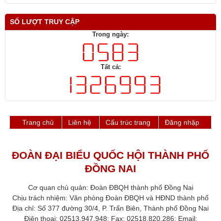
SỐ LƯỢT TRUY CẬP
Trong ngày:
Tất cả:
Trang chủ
Liên hệ
Cấu trúc trang
Đăng nhập
ĐOÀN ĐẠI BIỂU QUỐC HỘI THÀNH PHỐ
ĐỒNG NAI
Cơ quan chủ quản: Đoàn ĐBQH thành phố Đồng Nai
Chịu trách nhiệm: Văn phòng Đoàn ĐBQH và HĐND thành phố​
Địa chỉ: Số 377 đường 30/4, P. Trấn Biên, Thành phố Đồng Nai
Điện thoại: 02513.947.948; Fax: 02518.820.286​; Email: