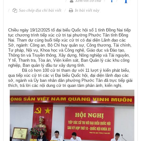
Xem với cỡ chữ
Sao chép địa chỉ bài viết
In bài viết này
Chiều ngày 19/12/2025 tổ đại biểu Quốc hội số 1 tỉnh Đồng Nai tiếp
tục chương trình tiếp xúc cử tri tại phường Phước Tân tỉnh Đồng
Nai. Tham dự cùng buổi tiếp xúc cử tri có đại diện Lãnh đạo các
Sở, ngành: Công an, Bộ Chỉ huy quân sự, Công thương, Tài chính,
Tư pháp, Nội vụ, Khoa học và Công nghệ, Giáo dục và Đào tạo,
Thông tin và Truyền thông, Xây dựng, Nông nghiệp và Tài nguyên,
Y tế, Thanh tra, Tòa án, Viện kiểm sát, Ban Quản lý các khu công
nghiệp, Ban quản lý đầu tư xây dựng tỉnh.
Đã có hơn 100 cử tri tham dự với 11 lượt ý kiến phát biểu,
qua tiếp xúc cử tri các vị Đại biểu Quốc hội, đại diện lãnh đạo các
sở, ngành và Ủy ban nhân dân phường Phước Tân đã trực tiếp giải
thích, trả lời các nội dung cử tri quan tâm phản ánh, kiến nghị.