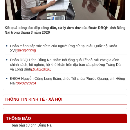
Kết quả công tác tiếp công dân, xử lý đơn thư của Đoàn ĐBQH tỉnh Đồng
Nai trong tháng 3 năm 2026
Hoàn thành tiếp xúc cử tri của người ứng cử đại biểu Quốc hội khóa
XVI
(09/03/2026)
Đoàn ĐBQH tỉnh Đồng Nai thăm hỏi tặng quà Tết đối với các gia đình
chính sách, hộ nghèo, hộ khó khăn trên địa bàn các phường Trảng Dài
và Long Bình
(10/02/2026)
ĐBQH Nguyễn Công Long thăm, chúc Tết chùa Phước Quang, tỉnh Đồng
Nai
(06/02/2026)
THÔNG TIN KINH TẾ - XÃ HỘI
THÔNG BÁO
Những quy định nào áp dụng tại phòng bỏ phiếu bầu cử