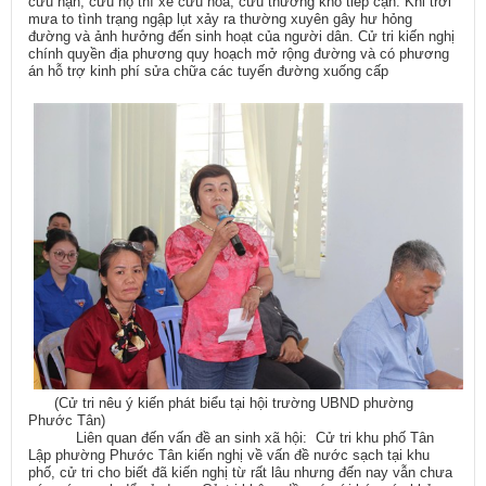
cứu nạn, cứu hộ thì xe cứu hỏa, cứu thương khó tiếp cận. Khi trời
mưa to tình trạng ngập lụt xảy ra thường xuyên gây hư hỏng
đường và ảnh hưởng đến sinh hoạt của người dân. Cử tri kiến nghị
chính quyền địa phương quy hoạch mở rộng đường và có phương
án hỗ trợ kinh phí sửa chữa các tuyến đường xuống cấp
(Cử tri nêu ý kiến phát biểu tại hội trường UBND phường
Phước Tân)
Liên quan đến vấn đề an sinh xã hội: Cử tri khu phố Tân
Lập phường Phước Tân kiến nghị về vấn đề nước sạch tại khu
phố, cử tri cho biết đã kiến nghị từ rất lâu nhưng đến nay vẫn chưa