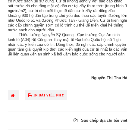
có nước sạch để sử dụng. Cử tri không đồng ý với báo cáo khảo
sát trước đó cho rằng mật độ dân cư tại đây thưa thớt (trung bình 9
người/m2), cử tri cho biết thực tế dân cư ở đây rất đông đúc
khoảng 900 hộ dân tập trung chủ yếu dọc theo các tuyến đường lớn
như Quốc lộ 51 và đường Phước Tân - Giang Điền. Cử tri kiến nghị
các cấp chính quyền sớm có lộ trình cụ thể để triển khai hệ thống
nước sạch cho người dân.
Thiếu tướng Nguyễn Sỹ Quang - Cục trưởng Cục An ninh
kinh tế (A04) Bộ Công an thay mặt tổ Đại biểu Quốc hội số 1 ghi
nhận các ý kiến của cử tri. Đồng thời, đề nghị các cấp chính quyền
quan tâm giải quyết kịp thời các kiến nghị của cử tri nhất là các vấn
đề liên quan đến an sinh xã hội đảm bảo cuộc sống cho người dân.
Nguyễn Thị Thu Hà
IN BÀI VIẾT NÀY
Sao chép địa chỉ bài viết