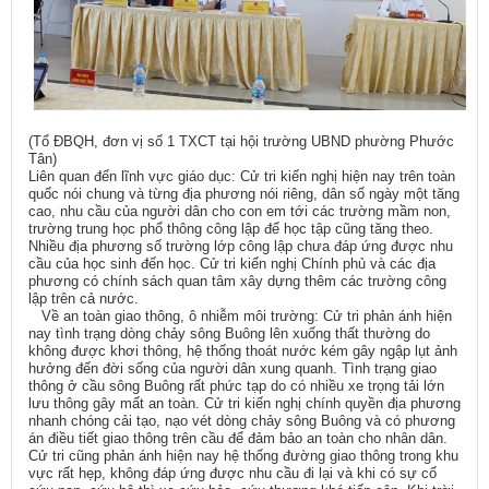
(Tổ ĐBQH, đơn vị số 1 TXCT tại hội trường UBND phường Phước
Tân)
Liên quan đến lĩnh vực giáo dục: Cử tri kiến nghị hiện nay trên toàn
quốc nói chung và từng địa phương nói riêng, dân số ngày một tăng
cao, nhu cầu của người dân cho con em tới các trường mầm non,
trường trung học phổ thông công lập để học tập cũng tăng theo.
Nhiều địa phương số trường lớp công lập chưa đáp ứng được nhu
cầu của học sinh đến học. Cử tri kiến nghị Chính phủ và các địa
phương có chính sách quan tâm xây dựng thêm các trường công
lập trên cả nước.
Về an toàn giao thông, ô nhiễm môi trường: Cử tri phản ánh hiện
nay tình trạng dòng chảy sông Buông lên xuống thất thường do
không được khơi thông, hệ thống thoát nước kém gây ngập lụt ảnh
hưởng đến đời sống của người dân xung quanh. Tình trạng giao
thông ở cầu sông Buông rất phức tạp do có nhiều xe trọng tải lớn
lưu thông gây mất an toàn. Cử tri kiến nghị chính quyền địa phương
nhanh chóng cải tạo, nạo vét dòng chảy sông Buông và có phương
án điều tiết giao thông trên cầu để đảm bảo an toàn cho nhân dân.
Cử tri cũng phản ánh hiện nay hệ thống đường giao thông trong khu
vực rất hẹp, không đáp ứng được nhu cầu đi lại và khi có sự cố