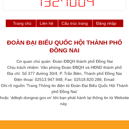
Trang chủ
Liên hệ
Cấu trúc trang
Đăng nhập
ĐOÀN ĐẠI BIỂU QUỐC HỘI THÀNH PHỐ
ĐỒNG NAI
Cơ quan chủ quản: Đoàn ĐBQH thành phố Đồng Nai
Chịu trách nhiệm: Văn phòng Đoàn ĐBQH và HĐND thành phố​
Địa chỉ: Số 377 đường 30/4, P. Trấn Biên, Thành phố Đồng Nai
Điện thoại: 02513.947.948; Fax: 02518.820.286​; Email:
Ghi rõ nguồn 'Trang Thông tin điện tử Đoàn Đại Biểu Quốc Hội Thành
phố ​Đồng Nai'
hoặc 'ddbqh.dongnai.gov.vn' khi bạn phát hành lại thông tin từ Website
này. ​​