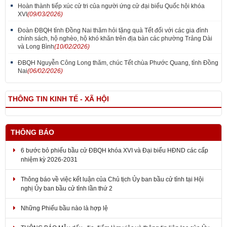
Hoàn thành tiếp xúc cử tri của người ứng cử đại biểu Quốc hội khóa
XVI
(09/03/2026)
Đoàn ĐBQH tỉnh Đồng Nai thăm hỏi tặng quà Tết đối với các gia đình
chính sách, hộ nghèo, hộ khó khăn trên địa bàn các phường Trảng Dài
và Long Bình
(10/02/2026)
ĐBQH Nguyễn Công Long thăm, chúc Tết chùa Phước Quang, tỉnh Đồng
Nai
(06/02/2026)
THÔNG TIN KINH TẾ - XÃ HỘI
THÔNG BÁO
6 bước bỏ phiếu bầu cử ĐBQH khóa XVI và Đại biểu HĐND các cấp
nhiệm kỳ 2026-2031
Thông báo về việc kết luận của Chủ tịch Ủy ban bầu cử tỉnh tại Hội
nghị Ủy ban bầu cử tỉnh lần thứ 2
Những Phiếu bầu nào là hợp lệ
THÔNG BÁO Mẫu dấu, địa điểm làm việc và thông tin liên lạc của Ủy