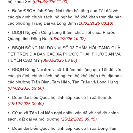
hội khóa XVI
(09/03/2026 11:00)
Đoàn ĐBQH tỉnh Đồng Nai thăm hỏi tặng quà Tết đối với
các gia đình chính sách, hộ nghèo, hộ khó khăn trên địa bàn
các phường Trảng Dài và Long Bình
(10/02/2026 08:10)
ĐBQH Nguyễn Công Long thăm, chúc Tết chùa Phước
Quang, tỉnh Đồng Nai
(06/02/2026 10:02)
ĐBQH ĐỒNG NAI ĐƠN VỊ SỐ 03 THĂM HỎI, TẶNG QUÀ
TẾT TRÊN ĐỊA BÀN CÁC XÃ PHƯỚC THÁI, PHƯỚC AN VÀ
HUYỆN CẨM MỸ
(06/02/2026 09:56)
ĐBQH Đồng Nai đơn vị số 1 thăm hỏi tặng quà Tết đối với
các gia đình chính sách, hộ nghèo, hộ khó khăn trên địa bàn
các phường Trấn Biên, Tam Hiệp, Tân Triều và Long Hưng
(04/02/2026 09:50)
Đoàn đại biểu Quốc hội tỉnh tiếp xúc cử tri xã Bom Bo
(25/12/2025 09:49)
Cử tri xã Tân Lợi kiến nghị nhiều vấn đề về chế độ chính
sách, đất đai và môi trường
(25/12/2025 09:45)
Đoàn đại biểu Quốc hội tỉnh tiếp xúc cử tri xã Đồng Tâm