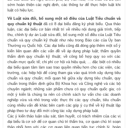
sớm hoàn thiện các nghị định, các thông tư để thực hiện luật khi
luật có hiệu lực.
Về Luật sửa đổi, bổ sung một số điều của Luật Tiêu chuẩn và
quy chuẩn kỹ thuật
đã có 8 đại biểu đăng ký phát biểu. Qua thảo
luận, các đại biểu cơ bản nhất trí về nhiều nội dung giải trình, tiếp
thu, chỉnh lý dự án Luật sửa đổi, bổ sung một số điều của Luật Tiêu
chuẩn và quy chuẩn kỹ thuật như nêu trong Báo cáo của Ủy ban
Thường vụ Quốc hội. Các đại biểu cũng đã đóng góp thêm một số ý
kiến liên quan đến các vấn đề về áp dụng pháp luật; thẩm quyền
thẩm định quy chuẩn kỹ thuật; về công bố hợp quy so với các
chuẩn mực quốc tế; chi phí cơ hội và hiệu quả; … đặc biệt có nhiều
đại biểu quan tâm làm sao trao quyền nhiều hơn cho các viện, các
trường, các hiệp hội để cùng tham gia vào quá trình xây dựng tiêu
chuẩn và quy chuẩn; mối quan hệ giữa xây dựng tiêu chuẩn, quy
chuẩn trong thẩm định giữa Bộ Khoa học và Công nghệ và các bộ
chuyên ngành; những sản phẩm chưa có quy chuẩn quốc gia; có
một ý kiến là chúng ta nên có chính sách tư vấn cho các doanh
nghiệp vừa và nhỏ trong việc thực thi các quy chuẩn, tiêu chuẩn
cùng nhiều vấn đề khác bên cạnh các góp ý cụ thể về kỹ thuật lập
pháp theo tư duy đổi mới công tác xây dựng pháp luật.
Các ý kiến thảo luận sâu sát, tâm huyết, có trách nhiệm của các vị
đại biểu là cơ sở để cơ quan chủ trì thẩm tra, cơ quan chủ trì soạn
thảo phối hợp với các cơ quan liên quan tiếp tục chỉnh lý, hoàn