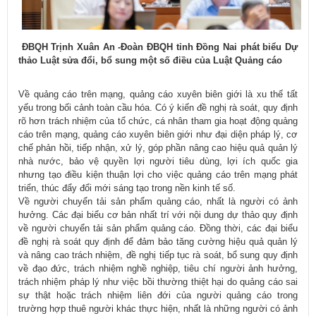
ĐBQH Trịnh Xuân An -Đoàn ĐBQH tỉnh Đồng Nai phát biểu Dự
thảo Luật sửa đổi, bổ sung một số điều của Luật Quảng cáo
Về quảng cáo trên mạng, quảng cáo xuyên biên giới là xu thế tất
yếu trong bối cảnh toàn cầu hóa. Có ý kiến đề nghị rà soát, quy định
rõ hơn trách nhiệm của tổ chức, cá nhân tham gia hoạt động quảng
cáo trên mạng, quảng cáo xuyên biên giới như đại diện pháp lý, cơ
chế phản hồi, tiếp nhận, xử lý, góp phần nâng cao hiệu quả quản lý
nhà nước, bảo vệ quyền lợi người tiêu dùng, lợi ích quốc gia
nhưng tạo điều kiện thuận lợi cho việc quảng cáo trên mạng phát
triển, thúc đẩy đổi mới sáng tạo trong nền kinh tế số.
Về người chuyển tải sản phẩm quảng cáo, nhất là người có ảnh
hưởng. Các đại biểu cơ bản nhất trí với nội dung dự thảo quy định
về người chuyển tải sản phẩm quảng cáo. Đồng thời, các đại biểu
đề nghị rà soát quy định để đảm bảo tăng cường hiệu quả quản lý
và nâng cao trách nhiệm, đề nghị tiếp tục rà soát, bổ sung quy định
về đạo đức, trách nhiệm nghề nghiệp, tiêu chí người ảnh hưởng,
trách nhiệm pháp lý như việc bồi thường thiệt hại do quảng cáo sai
sự thật hoặc trách nhiệm liên đới của người quảng cáo trong
trường hợp thuê người khác thực hiện, nhất là những người có ảnh