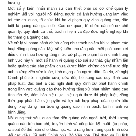
hưởng.
Một số ý kiến nhấn mạnh sự cần thiết phải có cơ chế quản lý
nghiêm đối với người nổi tiếng, người có ảnh hưởng đang làm việc
tại các cơ quan, tổ chức khi họ vi phạm quy định quảng cáo, đặc
biệt là quảng cáo gian dối. Các cơ quan, tổ chức cần có cơ chế
quản lý, quy định cụ thể, trách nhiệm và đạo đức nghề nghiệp khi
họ tham gia quảng cáo.
Về xử lý vi phạm hành chính cũng như trách nhiệm khi vi phạm các
hoạt động quảng cáo. Một số ý kiến cho rằng cần thiết phải xem xét
điều chỉnh theo hướng tăng mức xử phạt vi phạm hành chính trong
lĩnh vực này vì một số hành vi quảng cáo sai sự thật, gây nhầm lẫn
hoặc quảng cáo sản phẩm chưa được kiểm chứng có thể trực tiếp
ảnh hưởng đến sức khỏe, tính mạng của người dân. Do đó, đề nghị
Chính phủ sớm nghiên cứu, sửa đổi, bổ sung các quy định của
pháp luật, đặc biệt là các nghị định quy định xử phạt hành chính
trong lĩnh vực quảng cáo theo hướng tăng xử phạt nhằm nâng cao
tính răn đe, đảm bảo hiệu lực, hiệu quả thực thi pháp luật, đồng
thời góp phần bảo vệ quyền và lợi ích hợp pháp của người tiêu
dùng, xây dựng môi trường quảng cáo minh bạch, lành mạnh và
bình đẳng.
Nội dung thứ sáu, quan tâm đến quảng cáo ngoài trời, thời lượng
quảng cáo trên báo chí, truyền hình và công tác kỹ thuật lập pháp,
rà soát để thể hiện cho khoa học và rõ ràng hơn trong quá trình sửa
đổi các điều. Đề nghị Chính phủ, Bộ Văn hóa, Thể thao và Du lịch