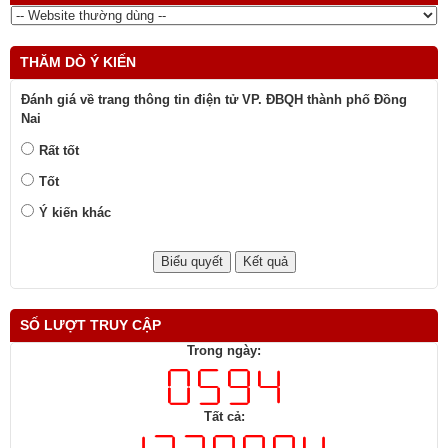
THĂM DÒ Ý KIẾN
Đánh giá về trang thông tin điện tử VP. ĐBQH thành phố Đồng
Nai
Rất tốt
Tốt
Ý kiến khác
SỐ LƯỢT TRUY CẬP
Trong ngày:
Tất cả: