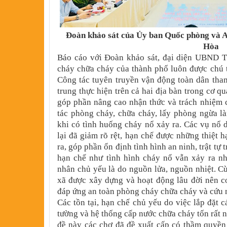
Đoàn khảo sát của Ủy ban Quốc phòng và 
Hòa
Báo cáo với Đoàn khảo sát, đại diện UBND TP
cháy chữa cháy của thành phố luôn được chú t
Công tác tuyên truyền vận động toàn dân tha
trung thực hiện trên cả hai địa bàn trong cơ q
góp phần nâng cao nhận thức và trách nhiệm 
tác phòng cháy, chữa cháy, lấy phòng ngừa l
khi có tình huống cháy nổ xảy ra. Các vụ nổ 
lại đã giảm rõ rệt, hạn chế được những thiệt h
ra, góp phần ổn định tình hình an ninh, trật tự 
hạn chế như tình hình cháy nổ vẫn xảy ra nh
nhân chủ yếu là do nguồn lửa, nguồn nhiệt. Cù
xã được xây dựng và hoạt động lâu đời nên c
đáp ứng an toàn phòng cháy chữa cháy và cứu n
Các tồn tại, hạn chế chủ yếu do việc lắp đặt 
tường và hệ thống cấp nước chữa cháy tốn rất n
đề này các chợ đã đề xuất cấp có thầm quyền