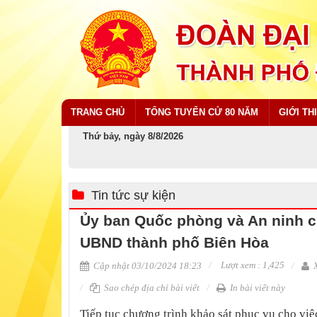
TRANG CHỦ
TỔNG TUYỂN CỬ 80 NĂM
GIỚI TH
Thứ bảy, ngày 8/8/2026
Tin tức sự kiện
Ủy ban Quốc phòng và An ninh củ
UBND thành phố Biên Hòa
Lượt xem : 1,425
Cập nhật 03/10/2024 18:23
X
Sao chép địa chỉ bài viết
In bài viết này
​Tiếp tục chương trình khảo sát phục vụ cho việ