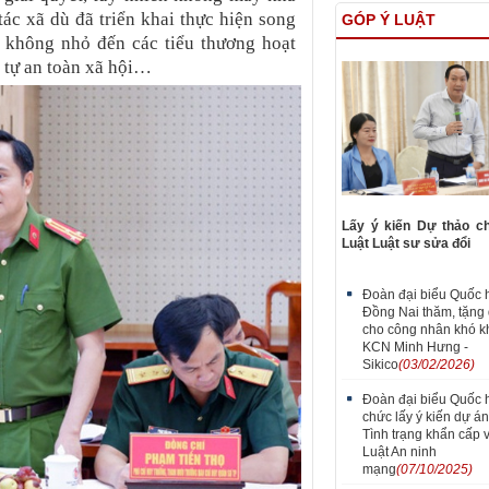
tác xã dù đã triển khai thực hiện song
GÓP Ý LUẬT
 không nhỏ đến các tiểu thương hoạt
t tự an toàn xã hội…
Lấy ý kiến Dự thảo c
Luật Luật sư sửa đổi
Đoàn đại biểu Quốc h
Đồng Nai thăm, tặng 
cho công nhân khó kh
KCN Minh Hưng -
Sikico
(03/02/2026)
Đoàn đại biểu Quốc hộ
chức lấy ý kiến dự án
Tình trạng khẩn cấp 
Luật An ninh
mạng
(07/10/2025)