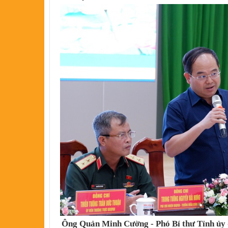
Ông Quản Minh Cường - Phó Bí thư Tỉnh ủy