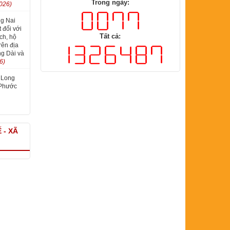
026)
Trong ngày:
g Nai
 đối với
ch, hộ
Tất cả:
rên địa
g Dài và
6)
 Long
 Phước
 - XÃ