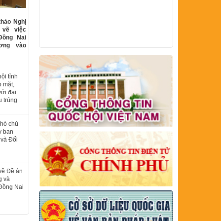
thảo Nghị
 về việc
Đồng Nai
ương vào
ội tỉnh
p mặt,
với đại
u trúng
Phó chủ
y ban
 và Đối
về Đề án
g và
 Đồng Nai