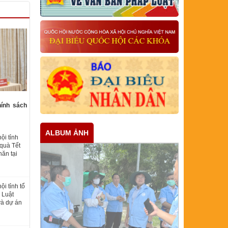
hính sách
ALBUM ẢNH
ội tỉnh
quà Tết
ăn tại
i tỉnh tổ
 Luật
và dự án