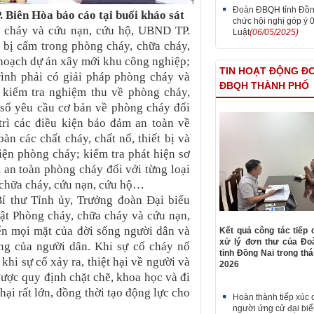
Đoàn ĐBQH tỉnh Đồn
. Biên Hòa
báo cáo tại buổi kháo sát
chức hội nghị góp ý 
a cháy và cứu nạn, cứu hộ, UBND TP.
Luật
(06/05/2025)
 bị cấm trong phòng cháy, chữa cháy,
 hoạch dự án xây mới khu công nghiệp;
TIN HOẠT ĐỘNG Đ
rình phải có giải pháp phòng cháy và
ĐBQH THÀNH PHỐ
 kiểm tra nghiệm thu về phòng cháy,
 số yêu cầu cơ bản về phòng cháy đối
trì các điều kiện bảo đảm an toàn về
àn các chất cháy, chất nổ, thiết bị và
tiện phòng cháy; kiểm tra phát hiện sơ
 an toàn phòng cháy đối với từng loại
 chữa cháy, cứu nạn, cứu hộ…
Bí thư Tỉnh ủy, Trưởng đoàn Đại biểu
t Phòng cháy, chữa cháy và cứu nạn,
đến mọi mặt của đời sống người dân và
Kết quả công tác tiếp 
xử lý đơn thư của Đ
ng của người dân. Khi sự cố cháy nổ
tỉnh Đồng Nai trong th
khi sự cố xảy ra, thiệt hại về người và
2026
 được quy định chặt chẽ, khoa học và đi
hại rất lớn, đồng thời tạo động lực cho
Hoàn thành tiếp xúc c
người ứng cử đại bi