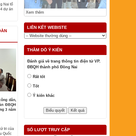
g Nai tổ
04 dự án
Xem thêm
LIÊN KẾT WEBISTE
OÀN
THĂM DÒ Ý KIẾN
Đánh giá về trang thông tin điện tử VP.
ĐBQH thành phố Đồng Nai
Rất tốt
Tốt
Ý kiến khác
công dân,
oàn ĐBQH
áng 3 năm
ử tri của
SỐ LƯỢT TRUY CẬP
ểu Quốc