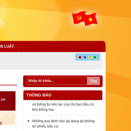
ÁN LUẬT
Tìm
THÔNG BÁO Mẫu dấu, địa điểm làm việc
THÔNG BÁO
và thông tin liên lạc của Ủy ban bầu cử
tỉnh Đồng Nai
Những quy định nào áp dụng tại phòng
bỏ phiếu bầu cử