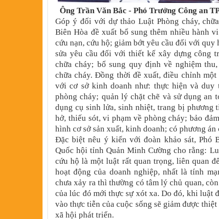
Ông Trần Văn Bắc - Phó Trưởng Công an TP
Góp ý đối với dự thảo Luật Phòng cháy, chữ
Biên Hòa đề xuất bổ sung thêm nhiều hành vi
cứu nạn, cứu hộ; giảm bớt yêu cầu đối với quy
sửa yêu cầu đối với thiết kế xây dựng công t
chữa cháy; bổ sung quy định về nghiệm thu,
chữa cháy. Đồng thời đề xuất, điều chỉnh một
với cơ sở kinh doanh như: thực hiện và duy 
phòng cháy; quản lý chặt chẽ và sử dụng an to
dụng cụ sinh lửa, sinh nhiệt, trang bị phương 
hở, thiếu sót, vi phạm về phòng cháy; bảo đảm
hình cơ sở sản xuất, kinh doanh; có phương án
Đặc biệt nêu ý kiến với đoàn khảo sát, Phó 
Quốc hội tỉnh Quản Minh Cường cho rằng: Luậ
cứu hộ là một luật rất quan trọng, liên quan 
hoạt động của doanh nghiệp, nhất là tính mạ
chưa xảy ra thì thường có tâm lý chủ quan, còn 
của lúc đó mới thực sự xót xa. Do đó, khi luật
vào thực tiễn của cuộc sống sẽ giảm được thiệt 
xã hội phát triển.