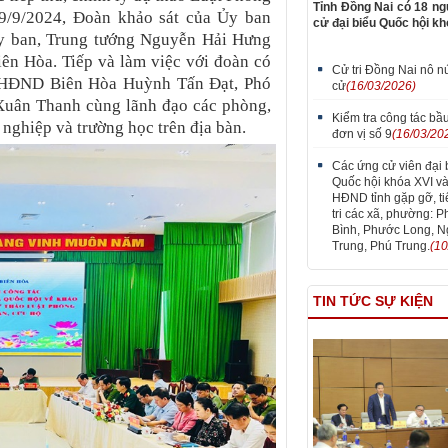
Tỉnh Đồng Nai có 18 ng
19/9/2024, Đoàn khảo sát của Ủy ban
cử đại biểu Quốc hội kh
y ban, Trung tướng Nguyễn Hải Hưng
ên Hòa. Tiếp và làm việc với đoàn có
Cử tri Đồng Nai nô n
h HĐND Biên Hòa Huỳnh Tấn Đạt, Phó
cử
(16/03/2026)
uân Thanh cùng lãnh đạo các phòng,
Kiểm tra công tác bầu
nghiệp và trường học trên địa bàn.
đơn vị số 9
(16/03/20
Các ứng cử viên đại 
Quốc hội khóa XVI và
HĐND tỉnh gặp gỡ, ti
tri các xã, phường: 
Bình, Phước Long, N
Trung, Phú Trung.
(10
TIN TỨC SỰ KIỆN