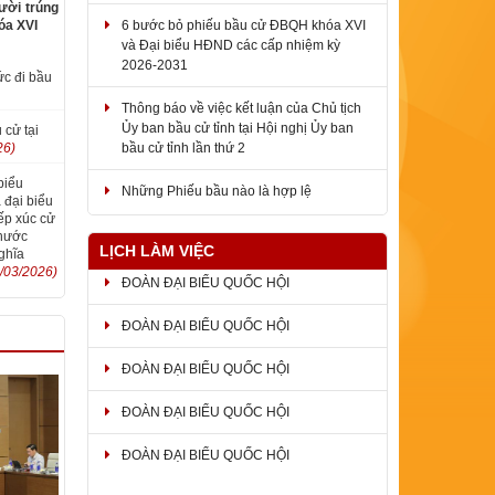
6 bước bỏ phiếu bầu cử ĐBQH khóa XVI
ười trúng
óa XVI
và Đại biểu HĐND các cấp nhiệm kỳ
2026-2031
ức đi bầu
Thông báo về việc kết luận của Chủ tịch
Ủy ban bầu cử tỉnh tại Hội nghị Ủy ban
bầu cử tỉnh lần thứ 2
 cử tại
26)
Những Phiếu bầu nào là hợp lệ
biểu
 đại biểu
ếp xúc cử
Phước
LỊCH LÀM VIỆC
ghĩa
/03/2026)
ĐOÀN ĐẠI BIỂU QUỐC HỘI
ĐOÀN ĐẠI BIỂU QUỐC HỘI
ĐOÀN ĐẠI BIỂU QUỐC HỘI
ĐOÀN ĐẠI BIỂU QUỐC HỘI
ĐOÀN ĐẠI BIỂU QUỐC HỘI