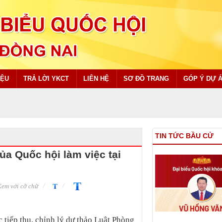
IỆU
TRẢ LỜI YKCT
LIÊN HỆ
SƠ ĐỒ TRANG
GÓP Ý DỰ 
TIN TỨC BẦU CỬ
a Quốc hội làm việc tại
em với cỡ chữ
c tiếp thu, chỉnh lý dự thảo Luật Phòng