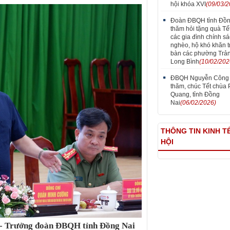
hội khóa XVI
(09/03/2
Đoàn ĐBQH tỉnh Đồn
thăm hỏi tặng quà Tết
các gia đình chính sá
nghèo, hộ khó khăn t
bàn các phường Trản
Long Bình
(10/02/202
ĐBQH Nguyễn Công
thăm, chúc Tết chùa
Quang, tỉnh Đồng
Nai
(06/02/2026)
THÔNG TIN KINH TẾ
HỘI
 -
Trưởng đoàn ĐBQH tỉnh Đồng Nai