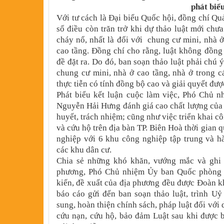
phát biể
Với tư cách là Đại biểu Quốc hội, đồng chí Q
số điều còn trăn trở khi dự thảo luật mới chư
cháy nổ, nhất là đối với chung cư mini, nhà 
cao tầng. Đồng chí cho rằng, luật không đồng
đề đặt ra. Do đó, ban soạn thảo luật phải chú
chung cư mini, nhà ở cao tầng, nhà ở trong 
thực tiễn có tính đồng bộ cao và giải quyết đượ
Phát biểu kết luận cuộc làm việc, Phó Chủ 
Nguyễn Hải Hưng đánh giá cao chất lượng của b
huyết, trách nhiệm; cũng như việc triển khai c
và cứu hộ trên địa bàn TP. Biên Hoà thời gian 
nghiệp với 6 khu công nghiệp tập trung và h
các khu dân cư.
Chia sẻ những khó khăn, vướng mắc và ghi n
phương, Phó Chủ nhiệm Ủy ban Quốc phòng và
kiến, đề xuất của địa phương đều được Đoàn kh
báo cáo gửi đến ban soạn thảo luật, trình U
sung, hoàn thiện chính sách, pháp luật đối với
cứu nạn, cứu hộ, bảo đảm Luật sau khi được b