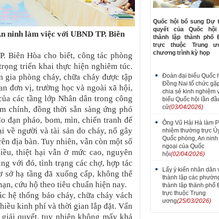
Quốc hội bổ sung Dự 
quyết của Quốc hội
An ninh
làm việc với UBND TP. Biên
thành lập thành phố 
trực thuộc Trung 
chương trình kỳ họp
. Biên Hòa cho biết, công tác phòng
rọng triển khai thực hiện nghiêm túc.
Đoàn đại biểu Quốc h
m gia phòng cháy, chữa cháy được tập
Đồng Nai tổ chức gặ
uan đơn vị, trường học và ngoài xã hội,
chia sẻ kinh nghiệm 
của các tầng lớp Nhân dân trong công
biểu Quốc hội lần đầ
cử
(03/04/2026)
àm chính, đồng thời sẵn sàng ứng phó
do đạn pháo, bom, mìn, chiến tranh để
Ông Vũ Hải Hà làm 
ại về người và tài sản do cháy, nổ gây
nhiệm thường trực Ủ
Quốc phòng, An ninh
trên địa bàn. Tuy nhiên, vẫn còn một số
ngoại của Quốc
iều, thiệt hại vẫn ở mức cao, nguyên
hội
(02/04/2026)
ng với đó, tình trạng các chợ, hợp tác
Lấy ý kiến nhân dân 
ơ sở hạ tầng đã xuống cấp, không thể
thành lập các phườn
ạn, cứu hộ theo tiêu chuẩn hiện nay.
thành lập thành phố
trực thuộc Trung
các hệ thống báo cháy, chữa cháy vách
ương
(25/03/2026)
hiều kinh phí và thời gian lắp đặt. Vấn
 giải quyết, tuy nhiên không mấy khả