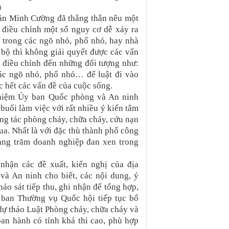
u
uản Minh Cường đã thẳng thắn nêu một
a điều chỉnh một số nguy cơ dễ xảy ra
ở trong các ngõ nhỏ, phố nhỏ, hay nhà
 bộ thì không giải quyết được các vấn
 ý điều chỉnh đến những đối tượng như:
các ngõ nhỏ, phố nhỏ… để luật đi vào
c hết các vấn đề của cuộc sống.
nhiệm Ủy ban Quốc phòng và An ninh
uổi làm việc với rất nhiều ý kiến tâm
ông tác phòng cháy, chữa cháy, cứu nạn
qua. Nhất là với đặc thù thành phố công
àng trăm doanh nghiệp đan xen trong
hận các đề xuất, kiến nghị của địa
 An ninh cho biết, các nội dung, ý
ảo sát tiếp thu, ghi nhận để tổng hợp,
ỷ ban Thường vụ Quốc hội tiếp tục bổ
 dự thảo Luật Phòng cháy, chữa cháy và
an hành có tính khả thi cao, phù hợp